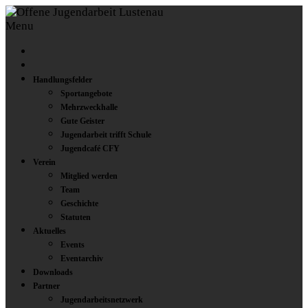
Menu
Handlungsfelder
Sportangebote
Mehrzweckhalle
Gute Geister
Jugendarbeit trifft Schule
Jugendcafé CFY
Verein
Mitglied werden
Team
Geschichte
Statuten
Aktuelles
Events
Eventarchiv
Downloads
Partner
Jugendarbeitsnetzwerk