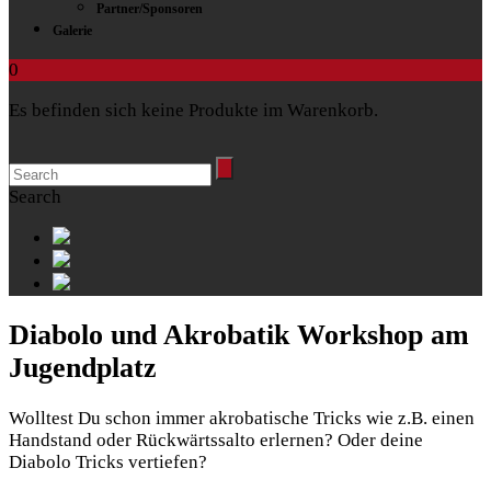
Partner/Sponsoren
Galerie
0
Es befinden sich keine Produkte im Warenkorb.
Search
Diabolo und Akrobatik Workshop
am
Jugendplatz
Wolltest Du schon immer akrobatische Tricks wie z.B. einen
Handstand oder Rückwärtssalto erlernen? Oder deine
Diabolo Tricks vertiefen?