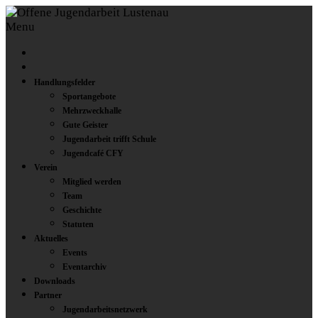
Menu
Handlungsfelder
Sportangebote
Mehrzweckhalle
Gute Geister
Jugendarbeit trifft Schule
Jugendcafé CFY
Verein
Mitglied werden
Team
Geschichte
Statuten
Aktuelles
Events
Eventarchiv
Downloads
Partner
Jugendarbeitsnetzwerk