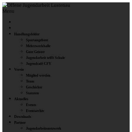
Menu
Handlungsfelder
Sportangebote
Mehrzweckhalle
Gute Geister
Jugendarbeit trifft Schule
Jugendcafé CFY
Verein
Mitglied werden
Team
Geschichte
Statuten
Aktuelles
Events
Eventarchiv
Downloads
Partner
Jugendarbeitsnetzwerk