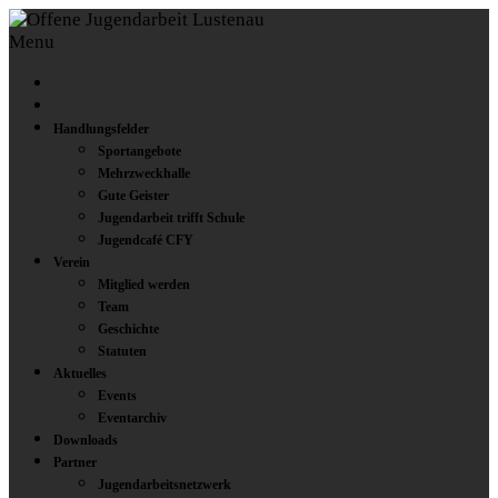
Menu
Handlungsfelder
Sportangebote
Mehrzweckhalle
Gute Geister
Jugendarbeit trifft Schule
Jugendcafé CFY
Verein
Mitglied werden
Team
Geschichte
Statuten
Aktuelles
Events
Eventarchiv
Downloads
Partner
Jugendarbeitsnetzwerk