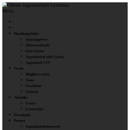
Menu
Handlungsfelder
Sportangebote
Mehrzweckhalle
Gute Geister
Jugendarbeit trifft Schule
Jugendcafé CFY
Verein
Mitglied werden
Team
Geschichte
Statuten
Aktuelles
Events
Eventarchiv
Downloads
Partner
Jugendarbeitsnetzwerk