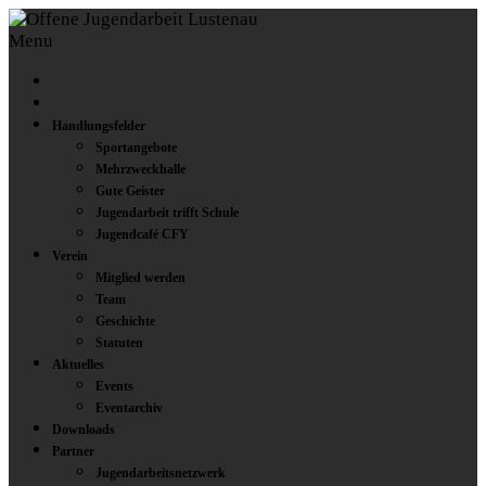
Menu
Handlungsfelder
Sportangebote
Mehrzweckhalle
Gute Geister
Jugendarbeit trifft Schule
Jugendcafé CFY
Verein
Mitglied werden
Team
Geschichte
Statuten
Aktuelles
Events
Eventarchiv
Downloads
Partner
Jugendarbeitsnetzwerk