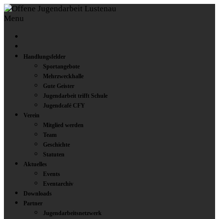
Menu
Handlungsfelder
Sportangebote
Mehrzweckhalle
Gute Geister
Jugendarbeit trifft Schule
Jugendcafé CFY
Verein
Mitglied werden
Team
Geschichte
Statuten
Aktuelles
Events
Eventarchiv
Downloads
Partner
Jugendarbeitsnetzwerk