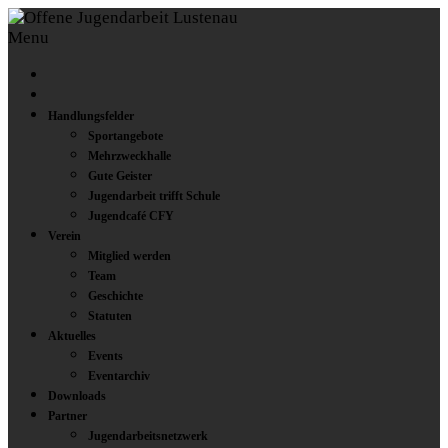
Menu
Handlungsfelder
Sportangebote
Mehrzweckhalle
Gute Geister
Jugendarbeit trifft Schule
Jugendcafé CFY
Verein
Mitglied werden
Team
Geschichte
Statuten
Aktuelles
Events
Eventarchiv
Downloads
Partner
Jugendarbeitsnetzwerk