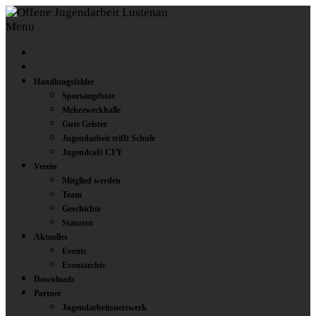
Menu
Handlungsfelder
Sportangebote
Mehrzweckhalle
Gute Geister
Jugendarbeit trifft Schule
Jugendcafé CFY
Verein
Mitglied werden
Team
Geschichte
Statuten
Aktuelles
Events
Eventarchiv
Downloads
Partner
Jugendarbeitsnetzwerk