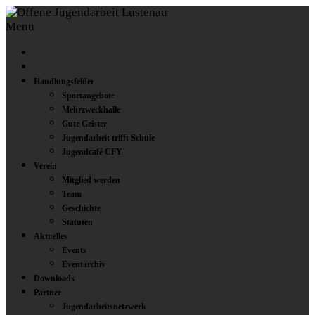
Menu
Handlungsfelder
Sportangebote
Mehrzweckhalle
Gute Geister
Jugendarbeit trifft Schule
Jugendcafé CFY
Verein
Mitglied werden
Team
Geschichte
Statuten
Aktuelles
Events
Eventarchiv
Downloads
Partner
Jugendarbeitsnetzwerk