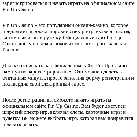
зарегистрироваться и начать играть на официальном сайте
Pin Up Casino.
Pin Up Casino – это популярный онлайн-казино, которое
предлагает игрокам широкий спектр игр, включая слоты,
карточные игры и рулетку. Официальный сайт Pin Up
Casino доступен для игроков из многих стран, включая
Россию.
Для начала играть на официальном сайте Pin Up Casino
вам нужно зарегистрироваться. Это можно сделать в
считанные минуты, просто заполнив форму регистрации и
подтвердив свой электронный адрес.
После регистрации вы сможете начать играть на
официальном сайте Pin Up Casino. Вам будет доступен
широкий спектр игр, включая слоты, карточные игры и
рулетку. Вы можете выбрать игру, которая вам понравится,
и начать играть.