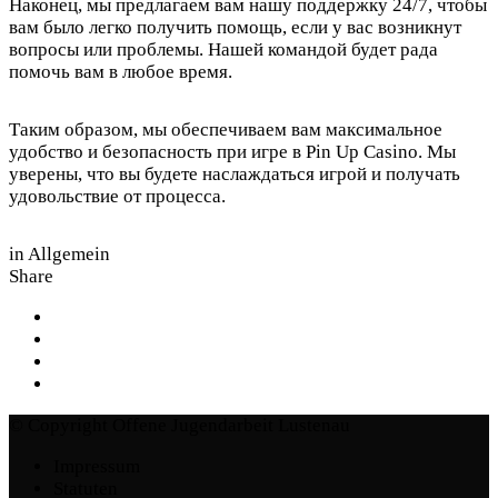
Наконец, мы предлагаем вам нашу поддержку 24/7, чтобы
вам было легко получить помощь, если у вас возникнут
вопросы или проблемы. Нашей командой будет рада
помочь вам в любое время.
Таким образом, мы обеспечиваем вам максимальное
удобство и безопасность при игре в Pin Up Casino. Мы
уверены, что вы будете наслаждаться игрой и получать
удовольствие от процесса.
in
Allgemein
Share
© Copyright Offene Jugendarbeit Lustenau
Impressum
Statuten