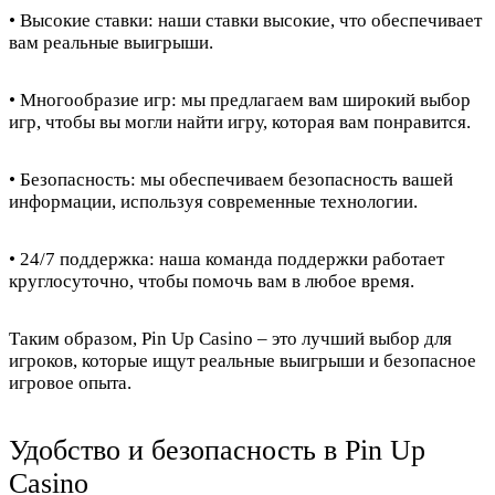
• Высокие ставки: наши ставки высокие, что обеспечивает
вам реальные выигрыши.
• Многообразие игр: мы предлагаем вам широкий выбор
игр, чтобы вы могли найти игру, которая вам понравится.
• Безопасность: мы обеспечиваем безопасность вашей
информации, используя современные технологии.
• 24/7 поддержка: наша команда поддержки работает
круглосуточно, чтобы помочь вам в любое время.
Таким образом, Pin Up Casino – это лучший выбор для
игроков, которые ищут реальные выигрыши и безопасное
игровое опыта.
Удобство и безопасность в Pin Up
Casino