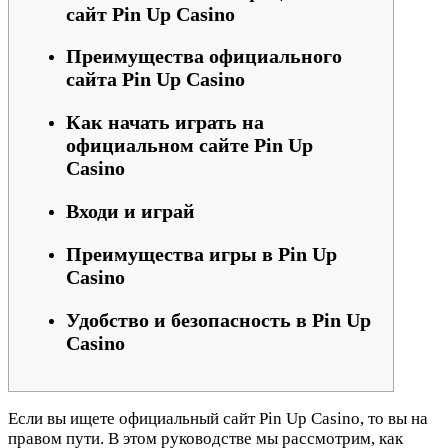
сайт Pin Up Casino
Преимущества официального
сайта Pin Up Casino
Как начать играть на
официальном сайте Pin Up
Casino
Входи и играй
Преимущества игры в Pin Up
Casino
Удобство и безопасность в Pin Up
Casino
Если вы ищете официальный сайт Pin Up Casino, то вы на
правом пути. В этом руководстве мы рассмотрим, как