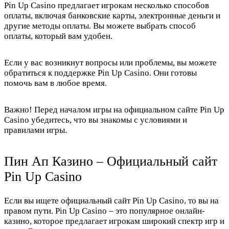
Pin Up Casino предлагает игрокам несколько способов
оплаты, включая банковские карты, электронные деньги и
другие методы оплаты. Вы можете выбрать способ
оплаты, который вам удобен.
Если у вас возникнут вопросы или проблемы, вы можете
обратиться к поддержке Pin Up Casino. Они готовы
помочь вам в любое время.
Важно! Перед началом игры на официальном сайте Pin Up
Casino убедитесь, что вы знакомы с условиями и
правилами игры.
Пин Ап Казино – Официальный сайт
Pin Up Casino
Если вы ищете официальный сайт Pin Up Casino, то вы на
правом пути. Pin Up Casino – это популярное онлайн-
казино, которое предлагает игрокам широкий спектр игр и