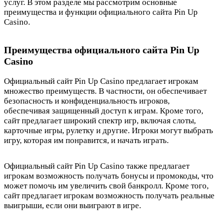
услуг. В этом разделе мы рассмотрим основные
преимущества и функции официального сайта Pin Up
Casino.
Преимущества официального сайта Pin Up
Casino
Официальный сайт Pin Up Casino предлагает игрокам
множество преимуществ. В частности, он обеспечивает
безопасность и конфиденциальность игроков,
обеспечивая защищенный доступ к играм. Кроме того,
сайт предлагает широкий спектр игр, включая слоты,
карточные игры, рулетку и другие. Игроки могут выбрать
игру, которая им понравится, и начать играть.
Официальный сайт Pin Up Casino также предлагает
игрокам возможность получать бонусы и промокоды, что
может помочь им увеличить свой банкролл. Кроме того,
сайт предлагает игрокам возможность получать реальные
выигрыши, если они выиграют в игре.