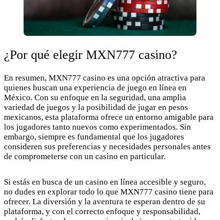
¿Por qué elegir MXN777 casino?
En resumen, MXN777 casino es una opción atractiva para
quienes buscan una experiencia de juego en línea en
México. Con su enfoque en la seguridad, una amplia
variedad de juegos y la posibilidad de jugar en pesos
mexicanos, esta plataforma ofrece un entorno amigable para
los jugadores tanto nuevos como experimentados. Sin
embargo, siempre es fundamental que los jugadores
consideren sus preferencias y necesidades personales antes
de comprometerse con un casino en particular.
Si estás en busca de un casino en línea accesible y seguro,
no dudes en explorar todo lo que MXN777 casino tiene para
ofrecer. La diversión y la aventura te esperan dentro de su
plataforma, y con el correcto enfoque y responsabilidad,