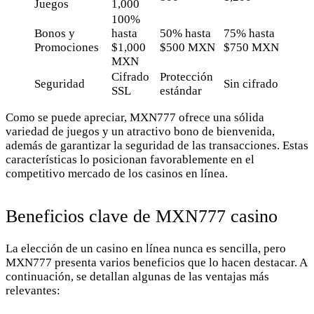
Juegos
1,000
100%
Bonos y
hasta
50% hasta
75% hasta
Promociones
$1,000
$500 MXN
$750 MXN
MXN
Cifrado
Protección
Seguridad
Sin cifrado
SSL
estándar
Como se puede apreciar, MXN777 ofrece una sólida
variedad de juegos y un atractivo bono de bienvenida,
además de garantizar la seguridad de las transacciones. Estas
características lo posicionan favorablemente en el
competitivo mercado de los casinos en línea.
Beneficios clave de MXN777 casino
La elección de un casino en línea nunca es sencilla, pero
MXN777 presenta varios beneficios que lo hacen destacar. A
continuación, se detallan algunas de las ventajas más
relevantes: