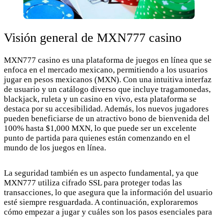
Visión general de MXN777 casino
MXN777 casino es una plataforma de juegos en línea que se
enfoca en el mercado mexicano, permitiendo a los usuarios
jugar en pesos mexicanos (MXN). Con una intuitiva interfaz
de usuario y un catálogo diverso que incluye tragamonedas,
blackjack, ruleta y un casino en vivo, esta plataforma se
destaca por su accesibilidad. Además, los nuevos jugadores
pueden beneficiarse de un atractivo bono de bienvenida del
100% hasta $1,000 MXN, lo que puede ser un excelente
punto de partida para quienes están comenzando en el
mundo de los juegos en línea.
La seguridad también es un aspecto fundamental, ya que
MXN777 utiliza cifrado SSL para proteger todas las
transacciones, lo que asegura que la información del usuario
esté siempre resguardada. A continuación, exploraremos
cómo empezar a jugar y cuáles son los pasos esenciales para