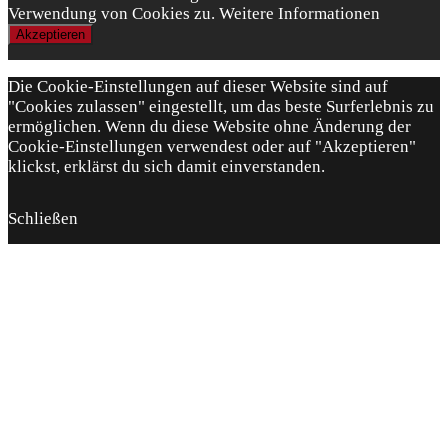
Verwendung von Cookies zu.
Weitere Informationen
Akzeptieren
Die Cookie-Einstellungen auf dieser Website sind auf
"Cookies zulassen" eingestellt, um das beste Surferlebnis zu
ermöglichen. Wenn du diese Website ohne Änderung der
Cookie-Einstellungen verwendest oder auf "Akzeptieren"
klickst, erklärst du sich damit einverstanden.
Schließen