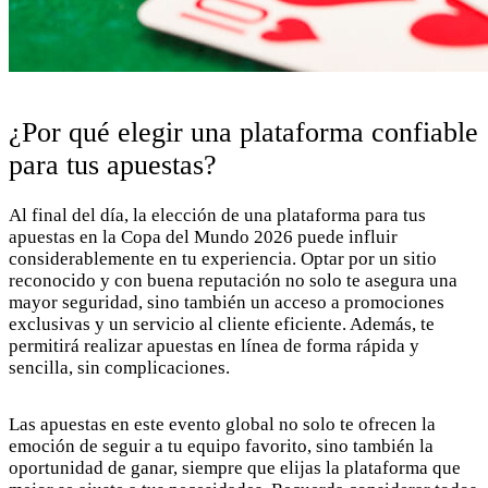
¿Por qué elegir una plataforma confiable
para tus apuestas?
Al final del día, la elección de una plataforma para tus
apuestas en la Copa del Mundo 2026 puede influir
considerablemente en tu experiencia. Optar por un sitio
reconocido y con buena reputación no solo te asegura una
mayor seguridad, sino también un acceso a promociones
exclusivas y un servicio al cliente eficiente. Además, te
permitirá realizar apuestas en línea de forma rápida y
sencilla, sin complicaciones.
Las apuestas en este evento global no solo te ofrecen la
emoción de seguir a tu equipo favorito, sino también la
oportunidad de ganar, siempre que elijas la plataforma que