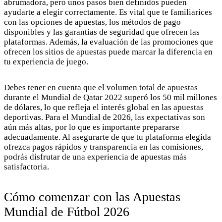
abrumadora, pero unos pasos bien definidos pueden
ayudarte a elegir correctamente. Es vital que te familiarices
con las opciones de apuestas, los métodos de pago
disponibles y las garantías de seguridad que ofrecen las
plataformas. Además, la evaluación de las promociones que
ofrecen los sitios de apuestas puede marcar la diferencia en
tu experiencia de juego.
Debes tener en cuenta que el volumen total de apuestas
durante el Mundial de Qatar 2022 superó los 50 mil millones
de dólares, lo que refleja el interés global en las apuestas
deportivas. Para el Mundial de 2026, las expectativas son
aún más altas, por lo que es importante prepararse
adecuadamente. Al asegurarte de que tu plataforma elegida
ofrezca pagos rápidos y transparencia en las comisiones,
podrás disfrutar de una experiencia de apuestas más
satisfactoria.
Cómo comenzar con las Apuestas
Mundial de Fútbol 2026