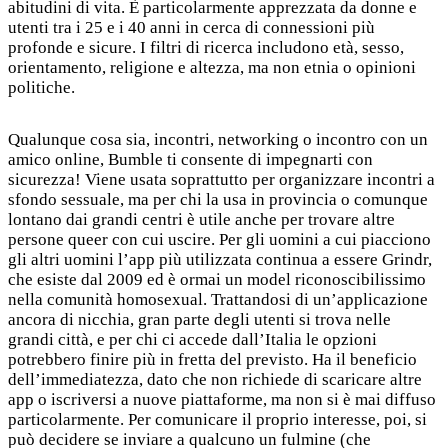
abitudini di vita. È particolarmente apprezzata da donne e
utenti tra i 25 e i 40 anni in cerca di connessioni più
profonde e sicure. I filtri di ricerca includono età, sesso,
orientamento, religione e altezza, ma non etnia o opinioni
politiche.
Qualunque cosa sia, incontri, networking o incontro con un
amico online, Bumble ti consente di impegnarti con
sicurezza! Viene usata soprattutto per organizzare incontri a
sfondo sessuale, ma per chi la usa in provincia o comunque
lontano dai grandi centri è utile anche per trovare altre
persone queer con cui uscire. Per gli uomini a cui piacciono
gli altri uomini l’app più utilizzata continua a essere Grindr,
che esiste dal 2009 ed è ormai un model riconoscibilissimo
nella comunità homosexual. Trattandosi di un’applicazione
ancora di nicchia, gran parte degli utenti si trova nelle
grandi città, e per chi ci accede dall’Italia le opzioni
potrebbero finire più in fretta del previsto. Ha il beneficio
dell’immediatezza, dato che non richiede di scaricare altre
app o iscriversi a nuove piattaforme, ma non si è mai diffuso
particolarmente. Per comunicare il proprio interesse, poi, si
può decidere se inviare a qualcuno un fulmine (che