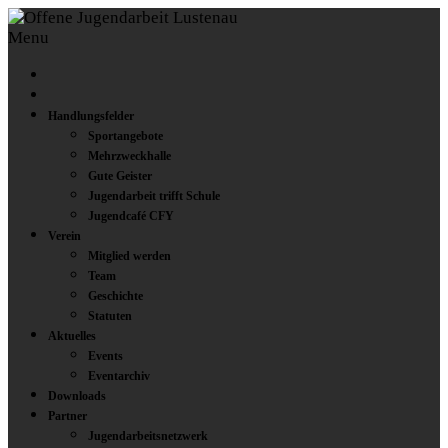
Menu
Handlungsfelder
Sportangebote
Mehrzweckhalle
Gute Geister
Jugendarbeit trifft Schule
Jugendcafé CFY
Verein
Mitglied werden
Team
Geschichte
Statuten
Aktuelles
Events
Eventarchiv
Downloads
Partner
Jugendarbeitsnetzwerk