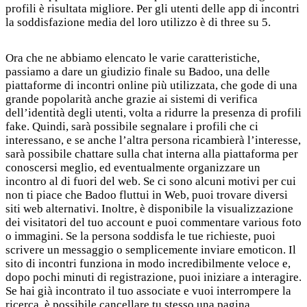
profili è risultata migliore. Per gli utenti delle app di incontri
la soddisfazione media del loro utilizzo è di three su 5.
Ora che ne abbiamo elencato le varie caratteristiche,
passiamo a dare un giudizio finale su Badoo, una delle
piattaforme di incontri online più utilizzata, che gode di una
grande popolarità anche grazie ai sistemi di verifica
dell’identità degli utenti, volta a ridurre la presenza di profili
fake. Quindi, sarà possibile segnalare i profili che ci
interessano, e se anche l’altra persona ricambierà l’interesse,
sarà possibile chattare sulla chat interna alla piattaforma per
conoscersi meglio, ed eventualmente organizzare un
incontro al di fuori del web. Se ci sono alcuni motivi per cui
non ti piace che Badoo fluttui in Web, puoi trovare diversi
siti web alternativi. Inoltre, è disponibile la visualizzazione
dei visitatori del tuo account e puoi commentare various foto
o immagini. Se la persona soddisfa le tue richieste, puoi
scrivere un messaggio o semplicemente inviare emoticon. Il
sito di incontri funziona in modo incredibilmente veloce e,
dopo pochi minuti di registrazione, puoi iniziare a interagire.
Se hai già incontrato il tuo associate e vuoi interrompere la
ricerca, è possibile cancellare tu stesso una pagina