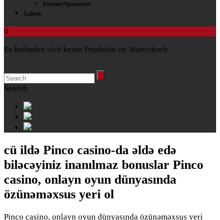
Partner/Sponsoren
Galerie
0
Es befinden sich keine Produkte im Warenkorb.
Search
cü ildə Pinco casino-da əldə edə
biləcəyiniz inanılmaz bonuslar Pinco
casino, onlayn oyun dünyasında
özünəməxsus yeri ol
Pinco casino, onlayn oyun dünyasında özünəməxsus yeri