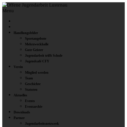
Menu
Handlungsfelder
Sportangebote
Mehrzweckhalle
Gute Geister
Jugendarbeit trifft Schule
Jugendcafé CFY
Verein
Mitglied werden
Team
Geschichte
Statuten
Aktuelles
Events
Eventarchiv
Downloads
Partner
Jugendarbeitsnetzwerk