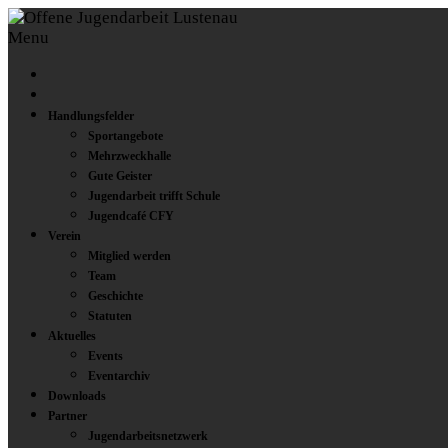
Menu
Handlungsfelder
Sportangebote
Mehrzweckhalle
Gute Geister
Jugendarbeit trifft Schule
Jugendcafé CFY
Verein
Mitglied werden
Team
Geschichte
Statuten
Aktuelles
Events
Eventarchiv
Downloads
Partner
Jugendarbeitsnetzwerk