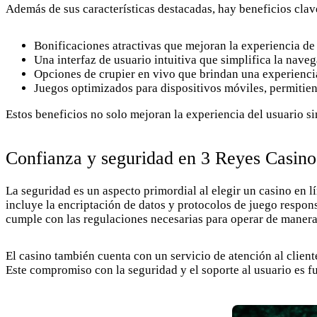
Además de sus características destacadas, hay beneficios clav
Bonificaciones atractivas que mejoran la experiencia de
Una interfaz de usuario intuitiva que simplifica la naveg
Opciones de crupier en vivo que brindan una experiencia
Juegos optimizados para dispositivos móviles, permitien
Estos beneficios no solo mejoran la experiencia del usuario s
Confianza y seguridad en 3 Reyes Casino
La seguridad es un aspecto primordial al elegir un casino en 
incluye la encriptación de datos y protocolos de juego respon
cumple con las regulaciones necesarias para operar de manera
El casino también cuenta con un servicio de atención al client
Este compromiso con la seguridad y el soporte al usuario es f