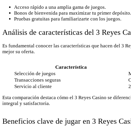
Acceso rápido a una amplia gama de juegos.
Bonos de bienvenida para maximizar tu primer depósito
Pruebas gratuitas para familiarizarte con los juegos.
Análisis de características del 3 Reyes C
Es fundamental conocer las características que hacen del 3 
mejor su oferta.
Característica
Selección de juegos
M
Transacciones seguras
C
Servicio al cliente
2
Esta comparación destaca cómo el 3 Reyes Casino se diferencia
integral y satisfactoria.
Beneficios clave de jugar en 3 Reyes Cas