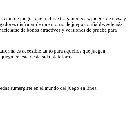
elección de juegos que incluye tragamonedas, juegos de mesa y
ugadores disfrutar de un entorno de juego confiable. Además,
neficiarse de bonos atractivos y versiones de prueba para
taforma es accesible tanto para aquellos que juegan
juego en esta destacada plataforma.
uedas sumergirte en el mundo del juego en línea.