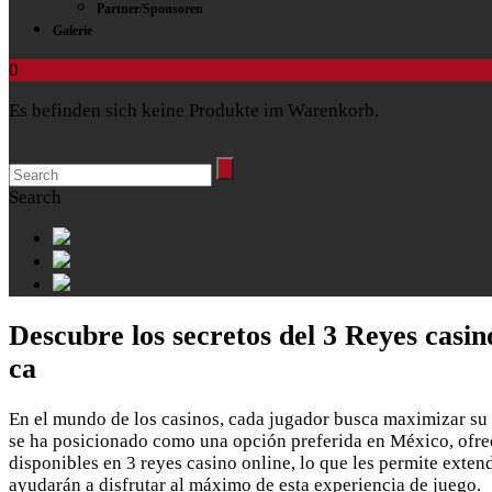
Partner/Sponsoren
Galerie
0
Es befinden sich keine Produkte im Warenkorb.
Search
Descubre los secretos del 3 Reyes casi
ca
En el mundo de los casinos, cada jugador busca maximizar su 
se ha posicionado como una opción preferida en México, ofr
disponibles en
3 reyes casino online
, lo que les permite exte
ayudarán a disfrutar al máximo de esta experiencia de juego.