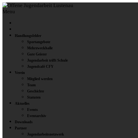
Menu
Handlungsfelder
Sportangebote
Mehrzweckhalle
Gute Geister
Jugendarbeit trifft Schule
Jugendcafé CFY
Verein
Mitglied werden
Team
Geschichte
Statuten
Aktuelles
Events
Eventarchiv
Downloads
Partner
Jugendarbeitsnetzwerk