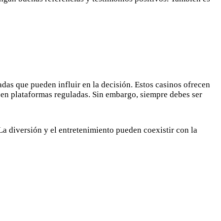
das que pueden influir en la decisión. Estos casinos ofrecen
 en plataformas reguladas. Sin embargo, siempre debes ser
La diversión y el entretenimiento pueden coexistir con la