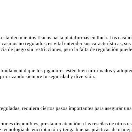
 establecimientos físicos hasta plataformas en línea. Los casi
casinos no regulados, es vital entender sus características, sus
ia de juego sin restricciones, pero la falta de regulación pued
 fundamental que los jugadores estén bien informados y adopten 
, priorizando siempre tu seguridad y diversión.
eguladas, requiera ciertos pasos importantes para asegurar una 
pciones disponibles, prestando atención a las reseñas de otros us
e tecnología de encriptación y tenga buenas prácticas de manejo