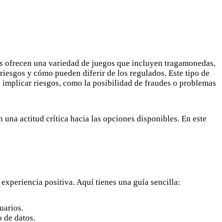
nos ofrecen una variedad de juegos que incluyen tragamonedas,
 riesgos y cómo pueden diferir de los regulados. Este tipo de
e implicar riesgos, como la posibilidad de fraudes o problemas
una actitud crítica hacia las opciones disponibles. En este
experiencia positiva. Aquí tienes una guía sencilla:
uarios.
 de datos.