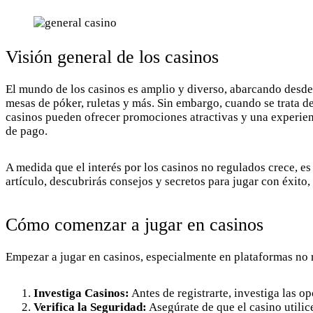
Visión general de los casinos
El mundo de los casinos es amplio y diverso, abarcando desde
mesas de póker, ruletas y más. Sin embargo, cuando se trata de 
casinos pueden ofrecer promociones atractivas y una experienc
de pago.
A medida que el interés por los casinos no regulados crece, es
artículo, descubrirás consejos y secretos para jugar con éxito
Cómo comenzar a jugar en casinos
Empezar a jugar en casinos, especialmente en plataformas no r
Investiga Casinos:
Antes de registrarte, investiga las o
Verifica la Seguridad:
Asegúrate de que el casino utilic