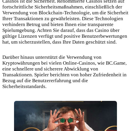
Casinos ist die Sicherheit. Renommierte Casinos setzen auf
fortschrittliche Sicherheitsmaßnahmen, einschließlich der
Verwendung von Blockchain-Technologie, um die Sicherheit
Ihrer Transaktionen zu gewährleisten. Diese Technologien
verhindern Betrug und bieten Ihnen eine transparente
Spielumgebung. Achten Sie darauf, dass das Casino über
gültige Lizenzen verfügt und positive Benutzerbewertungen
hat, um sicherzustellen, dass Ihre Daten geschützt sind.
Darüber hinaus unterstützt die Verwendung von
Kryptowährungen bei vielen Online-Casinos, wie BC.Game,
eine schnellere und sicherere Abwicklung von
Transaktionen. Spieler berichten von hoher Zufriedenheit in
Bezug auf die Benutzererfahrung und die
Sicherheitsstandards.