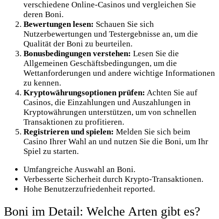
verschiedene Online-Casinos und vergleichen Sie
deren Boni.
Bewertungen lesen:
Schauen Sie sich
Nutzerbewertungen und Testergebnisse an, um die
Qualität der Boni zu beurteilen.
Bonusbedingungen verstehen:
Lesen Sie die
Allgemeinen Geschäftsbedingungen, um die
Wettanforderungen und andere wichtige Informationen
zu kennen.
Kryptowährungsoptionen prüfen:
Achten Sie auf
Casinos, die Einzahlungen und Auszahlungen in
Kryptowährungen unterstützen, um von schnellen
Transaktionen zu profitieren.
Registrieren und spielen:
Melden Sie sich beim
Casino Ihrer Wahl an und nutzen Sie die Boni, um Ihr
Spiel zu starten.
Umfangreiche Auswahl an Boni.
Verbesserte Sicherheit durch Krypto-Transaktionen.
Hohe Benutzerzufriedenheit reported.
Boni im Detail: Welche Arten gibt es?