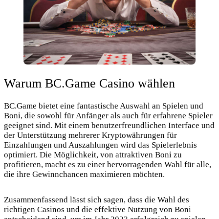
Warum BC.Game Casino wählen
BC.Game bietet eine fantastische Auswahl an Spielen und
Boni, die sowohl für Anfänger als auch für erfahrene Spieler
geeignet sind. Mit einem benutzerfreundlichen Interface und
der Unterstützung mehrerer Kryptowährungen für
Einzahlungen und Auszahlungen wird das Spielerlebnis
optimiert. Die Möglichkeit, von attraktiven Boni zu
profitieren, macht es zu einer hervorragenden Wahl für alle,
die ihre Gewinnchancen maximieren möchten.
Zusammenfassend lässt sich sagen, dass die Wahl des
richtigen Casinos und die effektive Nutzung von Boni