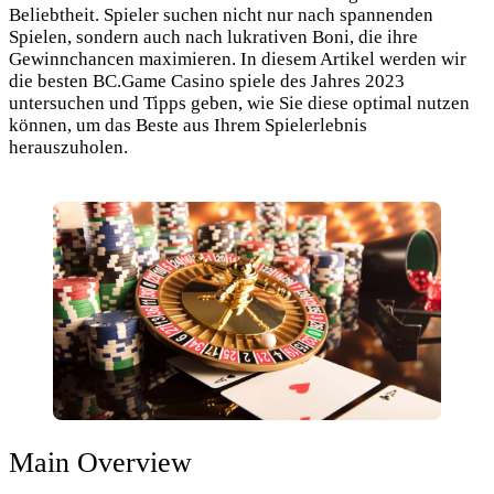
Beliebtheit. Spieler suchen nicht nur nach spannenden
Spielen, sondern auch nach lukrativen Boni, die ihre
Gewinnchancen maximieren. In diesem Artikel werden wir
die besten
BC.Game Casino spiele
des Jahres 2023
untersuchen und Tipps geben, wie Sie diese optimal nutzen
können, um das Beste aus Ihrem Spielerlebnis
herauszuholen.
Main Overview