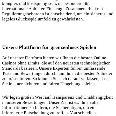
komplex und kostspielig sein, insbesondere für
internationale Anbieter. Eine enge Zusammenarbeit mit
Regulierungsbehörden ist entscheidend, um ein sicheres und
legales Glücksspielumfeld zu gewährleisten.
Unsere Plattform für grenzenloses Spielen
Auf unserer Plattform bieten wir Ihnen die besten Online-
Casinos ohne Limits, die auf den neuesten technologischen
Standards basieren. Unsere Experten führen umfassende
Tests und Bewertungen durch, um Ihnen die besten Anbieter
zu präsentieren. So können Sie sich darauf verlassen, dass
Sie in einer sicheren und fairen Umgebung spielen.
Wir legen großen Wert auf Transparenz und Unabhängigkeit
in unseren Bewertungen. Unser Ziel ist es, Ihnen alle
Informationen zu liefern, die Sie benötigen, um eine
informierte Entscheidung zu treffen. Von schnellen