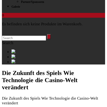
Partner/Sponsoren
Galerie
0
Es befinden sich keine Produkte im Warenkorb.
Search
Die Zukunft des Spiels Wie
Technologie die Casino-Welt
verändert
Die Zukunft des Spiels Wie Technologie die Casino-Welt
verändert