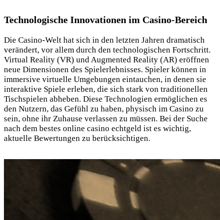
Technologische Innovationen im Casino-Bereich
Die Casino-Welt hat sich in den letzten Jahren dramatisch
verändert, vor allem durch den technologischen Fortschritt.
Virtual Reality (VR) und Augmented Reality (AR) eröffnen
neue Dimensionen des Spielerlebnisses. Spieler können in
immersive virtuelle Umgebungen eintauchen, in denen sie
interaktive Spiele erleben, die sich stark von traditionellen
Tischspielen abheben. Diese Technologien ermöglichen es
den Nutzern, das Gefühl zu haben, physisch im Casino zu
sein, ohne ihr Zuhause verlassen zu müssen. Bei der Suche
nach dem
bestes online casino echtgeld
ist es wichtig,
aktuelle Bewertungen zu berücksichtigen.