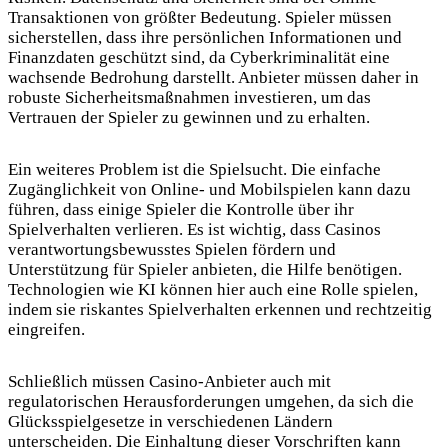
Transaktionen von größter Bedeutung. Spieler müssen
sicherstellen, dass ihre persönlichen Informationen und
Finanzdaten geschützt sind, da Cyberkriminalität eine
wachsende Bedrohung darstellt. Anbieter müssen daher in
robuste Sicherheitsmaßnahmen investieren, um das
Vertrauen der Spieler zu gewinnen und zu erhalten.
Ein weiteres Problem ist die Spielsucht. Die einfache
Zugänglichkeit von Online- und Mobilspielen kann dazu
führen, dass einige Spieler die Kontrolle über ihr
Spielverhalten verlieren. Es ist wichtig, dass Casinos
verantwortungsbewusstes Spielen fördern und
Unterstützung für Spieler anbieten, die Hilfe benötigen.
Technologien wie KI können hier auch eine Rolle spielen,
indem sie riskantes Spielverhalten erkennen und rechtzeitig
eingreifen.
Schließlich müssen Casino-Anbieter auch mit
regulatorischen Herausforderungen umgehen, da sich die
Glücksspielgesetze in verschiedenen Ländern
unterscheiden. Die Einhaltung dieser Vorschriften kann