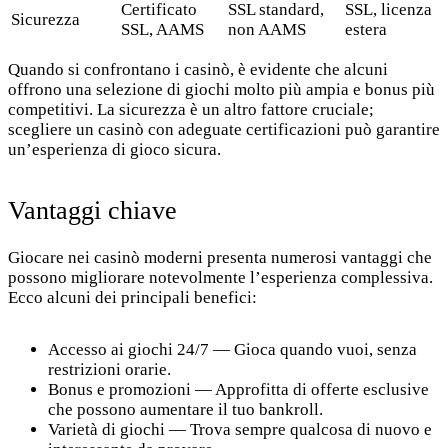
Certificato
SSL standard,
SSL, licenza
Sicurezza
SSL, AAMS
non AAMS
estera
Quando si confrontano i casinò, è evidente che alcuni
offrono una selezione di giochi molto più ampia e bonus più
competitivi. La sicurezza è un altro fattore cruciale;
scegliere un casinò con adeguate certificazioni può garantire
un’esperienza di gioco sicura.
Vantaggi chiave
Giocare nei casinò moderni presenta numerosi vantaggi che
possono migliorare notevolmente l’esperienza complessiva.
Ecco alcuni dei principali benefici:
Accesso ai giochi 24/7 — Gioca quando vuoi, senza
restrizioni orarie.
Bonus e promozioni — Approfitta di offerte esclusive
che possono aumentare il tuo bankroll.
Varietà di giochi — Trova sempre qualcosa di nuovo e