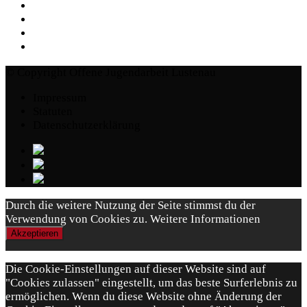
© Copyright Offene Jugendarbeit Lustenau
Impressum
Statuten
Datenschutzerklärung
Durch die weitere Nutzung der Seite stimmst du der
Verwendung von Cookies zu.
Weitere Informationen
Akzeptieren
Die Cookie-Einstellungen auf dieser Website sind auf
"Cookies zulassen" eingestellt, um das beste Surferlebnis zu
ermöglichen. Wenn du diese Website ohne Änderung der