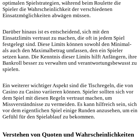
optimalen Spielstrategien, während beim Roulette die
Spieler die Wahrscheinlichkeit der verschiedenen
Einsatzmöglichkeiten abwägen müssen.
Darüber hinaus ist es entscheidend, sich mit den
Einsatzlimits vertraut zu machen, die oft in jedem Spiel
festgelegt sind. Diese Limits können sowohl den Minimal-
als auch den Maximalbetrag umfassen, den ein Spieler
setzen kann. Die Kenntnis dieser Limits hilft Anfängern, ihre
Bankroll besser zu verwalten und verantwortungsbewusst zu
spielen.
Ein weiterer wichtiger Aspekt sind die Tischregeln, die von
Casino zu Casino variieren können. Spieler sollten sich vor
dem Spiel mit diesen Regeln vertraut machen, um
Missverständnisse zu vermeiden. Es kann hilfreich sein, sich
vor dem eigentlichen Spiel einige Runden anzusehen, um ein
Gefühl für den Spielablauf zu bekommen.
Verstehen von Quoten und Wahrscheinlichkeiten