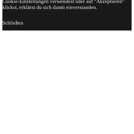
Cookie-Einstellungen verwendest oder auf "Akzeptieren"
klickst, erklärst du sich damit einverstanden.
Schließen