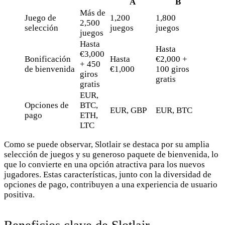
A
B
Más de
Juego de
1,200
1,800
2,500
selección
juegos
juegos
juegos
Hasta
Hasta
€3,000
Bonificación
Hasta
€2,000 +
+ 450
de bienvenida
€1,000
100 giros
giros
gratis
gratis
EUR,
Opciones de
BTC,
EUR, GBP
EUR, BTC
pago
ETH,
LTC
Como se puede observar, Slotlair se destaca por su amplia
selección de juegos y su generoso paquete de bienvenida, lo
que lo convierte en una opción atractiva para los nuevos
jugadores. Estas características, junto con la diversidad de
opciones de pago, contribuyen a una experiencia de usuario
positiva.