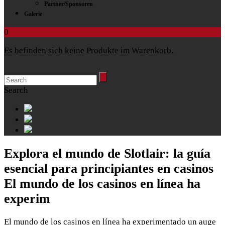
Partner/Sponsoren
Galerie
0
Es befinden sich keine Produkte im Warenkorb.
Search
Explora el mundo de Slotlair: la guía
esencial para principiantes en casinos
El mundo de los casinos en línea ha
experim
El mundo de los casinos en línea ha experimentado un auge