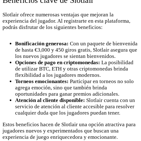
Beneficios clave de Slotlair
Slotlair ofrece numerosas ventajas que mejoran la
experiencia del jugador. Al registrarte en esta plataforma,
podrás disfrutar de los siguientes beneficios:
Bonificación generosa:
Con un paquete de bienvenida
de hasta €3,000 y 450 giros gratis, Slotlair asegura que
los nuevos jugadores se sientan bienvenidos.
Opciones de pago en criptomonedas:
La posibilidad
de utilizar BTC, ETH y otras criptomonedas brinda
flexibilidad a los jugadores modernos.
Torneos emocionantes:
Participar en torneos no solo
agrega emoción, sino que también brinda
oportunidades para ganar premios adicionales.
Atención al cliente disponible:
Slotlair cuenta con un
servicio de atención al cliente accesible para resolver
cualquier duda que los jugadores puedan tener.
Estos beneficios hacen de Slotlair una opción atractiva para
jugadores nuevos y experimentados que buscan una
experiencia de juego enriquecedora y emocionante.