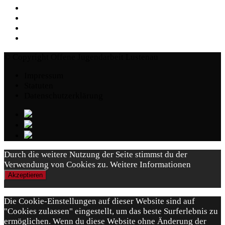
© Copyright Offene Jugendarbeit Lustenau
Impressum
Statuten
Datenschutzerklärung
Durch die weitere Nutzung der Seite stimmst du der
Verwendung von Cookies zu.
Weitere Informationen
Akzeptieren
Die Cookie-Einstellungen auf dieser Website sind auf
"Cookies zulassen" eingestellt, um das beste Surferlebnis zu
ermöglichen. Wenn du diese Website ohne Änderung der