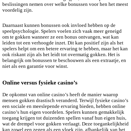
beslissingen nemen over welke bonussen voor hen het meest
voordelig zijn.
Daarnaast kunnen bonussen ook invloed hebben op de
speelpsychologie. Spelers voelen zich vaak meer geneigd
om te gokken wanneer ze een bonus ontvangen, wat kan
leiden tot een verhoogde inzet. Dit kan positief zijn als het
spelers helpt om een betere ervaring te hebben, maar het kan
ook riskant zijn als het leidt tot overmatig gokken. Het is
belangrijk om bonussen te beschouwen als een extraatje, en
niet als een garantie voor winst.
Online versus fysieke casino’s
De opkomst van online casino’s heeft de manier waarop
mensen gokken drastisch veranderd. Terwijl fysieke casino’s
een sociale en meeslepende ervaring bieden, hebben online
casino’s hun eigen voordelen. Spelers kunnen gemakkelijk
toegang krijgen tot duizenden spellen vanaf hun eigen huis,
wat de drempel voor gokken verlaagt. Deze toegankelijkheid
kan zowel een zegen als een vloek zijn, afhankelijk van het