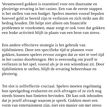
Verantwoord gokken is essentieel voor een duurzame en
plezierige ervaring in het casino. Een van de eerste stappen
is het stellen van een budget. Spelers moeten vooraf bepalen
hoeveel geld ze bereid zijn te verliezen en zich strikt aan dit
bedrag houden. Dit helpt niet alleen om financiële
problemen te voorkomen, maar zorgt er ook voor dat gokken
een leuke activiteit blijft in plaats van een bron van stress.
Een andere effectieve strategie is het gebruik van
tijdslimieten. Door een specifieke tijd te plannen voor
gokken, kunnen spelers ervoor zorgen dat ze niet te veel tijd
in het casino doorbrengen. Het is eenvoudig om jezelf te
verliezen in het spel, vooral als je in een winstdraai zit. Door
tijdslimieten te stellen, blijft de ervaring beheersbaar en
plezierig.
Tot slot is zelfreflectie cruciaal. Spelers moeten regelmatig
hun speelgedrag evalueren en zich afvragen of ze zich nog
steeds binnen hun limieten bevinden. Dit kan ook inhouden
dat je jezelf afvraagt waarom je speelt. Gokken moet een
vorm van entertainment zijn, niet een manier om met stress