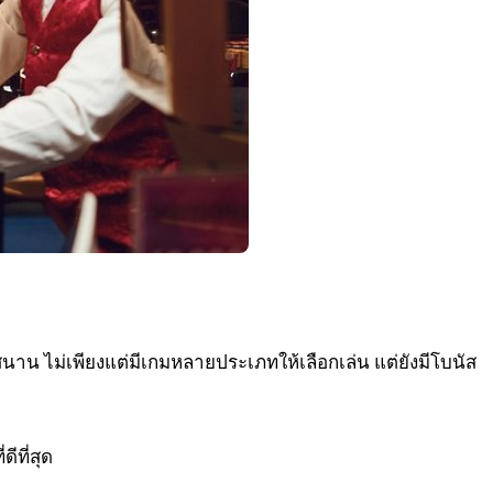
าน ไม่เพียงแต่มีเกมหลายประเภทให้เลือกเล่น แต่ยังมีโบนัส
ีที่สุด