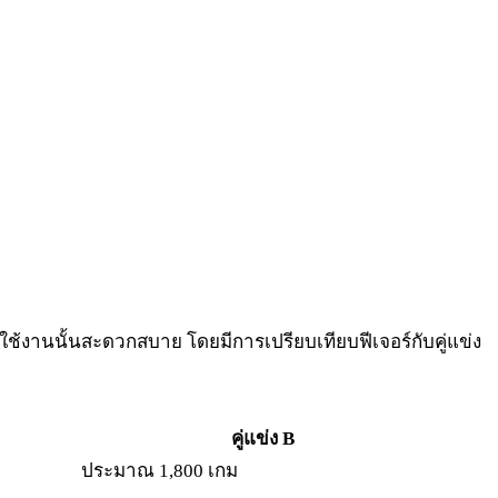
ใช้งานนั้นสะดวกสบาย โดยมีการเปรียบเทียบฟีเจอร์กับคู่แข่ง
คู่แข่ง B
ประมาณ 1,800 เกม