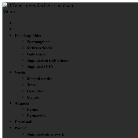
Menu
Handlungsfelder
Sportangebote
Mehrzweckhalle
Gute Geister
Jugendarbeit trifft Schule
Jugendcafé CFY
Verein
Mitglied werden
Team
Geschichte
Statuten
Aktuelles
Events
Eventarchiv
Downloads
Partner
Jugendarbeitsnetzwerk