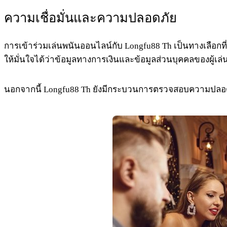
ความเชื่อมั่นและความปลอดภัย
การเข้าร่วมเล่นพนันออนไลน์กับ Longfu88 Th เป็นทางเลือกที่
ให้มั่นใจได้ว่าข้อมูลทางการเงินและข้อมูลส่วนบุคคลของผู้เล
นอกจากนี้ Longfu88 Th ยังมีกระบวนการตรวจสอบความปลอดภั