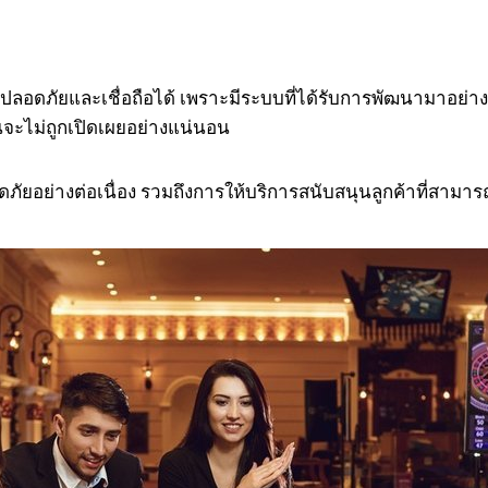
ปลอดภัยและเชื่อถือได้ เพราะมีระบบที่ได้รับการพัฒนามาอย่างดี
่นจะไม่ถูกเปิดเผยอย่างแน่นอน
ยอย่างต่อเนื่อง รวมถึงการให้บริการสนับสนุนลูกค้าที่สามา