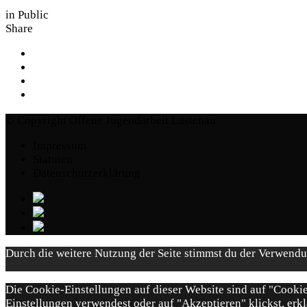
in
Public
Share
© Copyright Offene Jugendarbeit Lustenau
Impressum
Statuten
Datenschutzerklärung
Durch die weitere Nutzung der Seite stimmst du der Verwend
Die Cookie-Einstellungen auf dieser Website sind auf "Cooki
Einstellungen verwendest oder auf "Akzeptieren" klickst, erkl