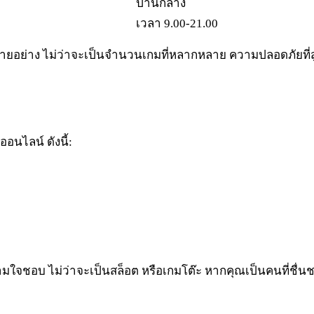
ปานกลาง
เวลา 9.00-21.00
ายอย่าง ไม่ว่าจะเป็นจำนวนเกมที่หลากหลาย ความปลอดภัยที่สู
อนไลน์ ดังนี้:
้ตามใจชอบ ไม่ว่าจะเป็นสล็อต หรือเกมโต๊ะ หากคุณเป็นคนที่ชื