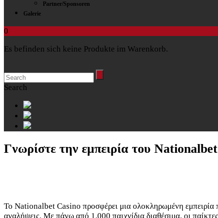
Partner/Sponsoren
Galerie
0
Es befinden sich keine Produkte im Warenkorb.
Search
Γνωρίστε την εμπειρία του Nationalbet
Το Nationalbet Casino προσφέρει μια ολοκληρωμένη εμπειρία 
αναλήψεις. Με πάνω από 1.000 παιχνίδια διαθέσιμα, οι παίκτε