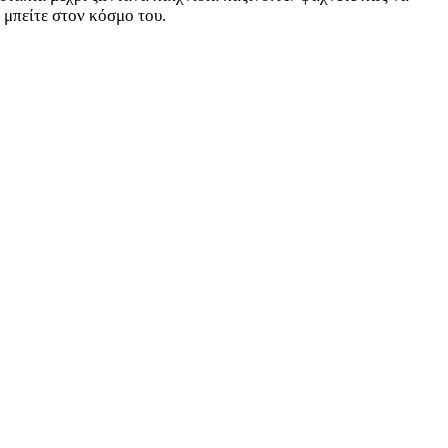
 μπείτε στον κόσμο του.