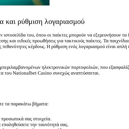
ια και ρύθμιση λογαριασμού
ην ιστοσελίδα του, όπου οι παίκτες μπορούν να εξερευνήσουν τ
σης και ειδικές προωθήσεις για τακτικούς παίκτες. Τα παιχνίδ
ς πιθανότητες κέρδους. Η ρύθμιση ενός λογαριασμού είναι απλή 
υμπεριλαμβανομένων ηλεκτρονικών πορτοφολιών, που εξασφαλίζο
τα του Nationalbet Casino συνεχώς αναπτύσσεται.
στε τα παρακάτω βήματα:
 προσωπικά σας στοιχεία.
α επαληθεύσετε την ταυτότητά σας.