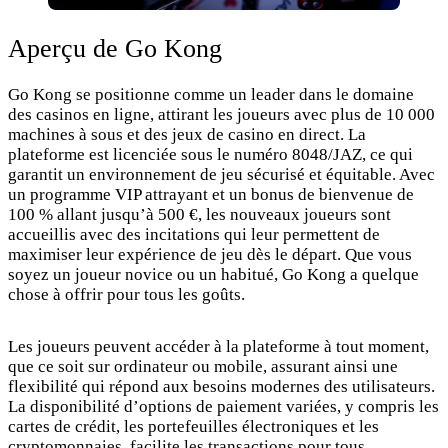
Aperçu de Go Kong
Go Kong se positionne comme un leader dans le domaine
des casinos en ligne, attirant les joueurs avec plus de 10 000
machines à sous et des jeux de casino en direct. La
plateforme est licenciée sous le numéro 8048/JAZ, ce qui
garantit un environnement de jeu sécurisé et équitable. Avec
un programme VIP attrayant et un bonus de bienvenue de
100 % allant jusqu’à 500 €, les nouveaux joueurs sont
accueillis avec des incitations qui leur permettent de
maximiser leur expérience de jeu dès le départ. Que vous
soyez un joueur novice ou un habitué, Go Kong a quelque
chose à offrir pour tous les goûts.
Les joueurs peuvent accéder à la plateforme à tout moment,
que ce soit sur ordinateur ou mobile, assurant ainsi une
flexibilité qui répond aux besoins modernes des utilisateurs.
La disponibilité d’options de paiement variées, y compris les
cartes de crédit, les portefeuilles électroniques et les
cryptomonnaies, facilite les transactions pour tous.