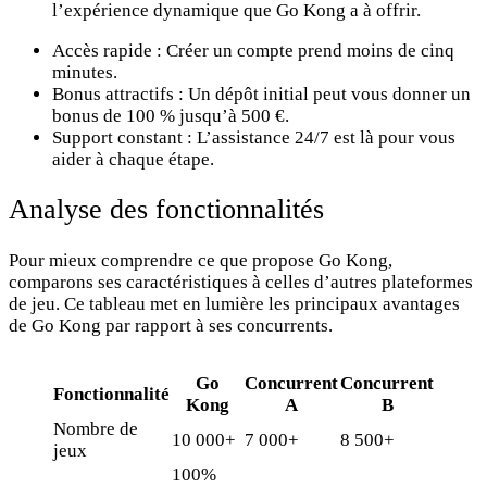
l’expérience dynamique que Go Kong a à offrir.
Accès rapide : Créer un compte prend moins de cinq
minutes.
Bonus attractifs : Un dépôt initial peut vous donner un
bonus de 100 % jusqu’à 500 €.
Support constant : L’assistance 24/7 est là pour vous
aider à chaque étape.
Analyse des fonctionnalités
Pour mieux comprendre ce que propose Go Kong,
comparons ses caractéristiques à celles d’autres plateformes
de jeu. Ce tableau met en lumière les principaux avantages
de Go Kong par rapport à ses concurrents.
Go
Concurrent
Concurrent
Fonctionnalité
Kong
A
B
Nombre de
10 000+
7 000+
8 500+
jeux
100%