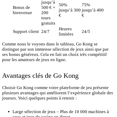
jusqu’à
50%
75%
Bonus de
500 € +
jusqu’à 300
jusqu’à 400
bienvenue
200
€
€
tours
gratuits
Heures
Support client
24/7
24/5
limitées
Comme nous le voyons dans le tableau, Go Kong se
distingue par son immense sélection de jeux ainsi que par
ses bonus généreux. Cela en fait un choix très compétitif
pour les amateurs de jeux en ligne.
Avantages clés de Go Kong
Choisir Go Kong comme votre plateforme de jeu présente
plusieurs avantages qui améliorent l’expérience globale des
joueurs. Voici quelques points à retenir :
Large sélection de jeux – Plus de 10 000 machines à
sous et jeux de casino en direct.