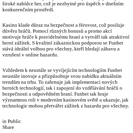
široké nabídce her, což je nezbytné pro úspěch v dnešním
konkurenčním prostředí.
Kasino klade důraz na bezpečnost a férovost, což posiluje
důvěru hráčů. Pomocí různých bonusů a promo akcí
motivuje hráče k pravidelnému hraní a vytváří tak atraktivní
herní zážitek. S kvalitní zákaznickou podporou se Funbet
stává ideální volbou pro všechny, kteří hledají zábavu a
vzrušení v online hazardu.
Vzhledem k neustále se vyvíjejícím technologiím Funbet
neustále inovuje a přizpůsobuje svou nabídku aktuálním
trendům na trhu. To zahrnuje jak implementaci nových
herních technologií, tak i zapojení do vzdělávání hráčů o
bezpečnosti a odpovědném hraní. Funbet tak hraje
významnou roli v moderním kasinovém světě a ukazuje, jak
technologie mohou přetvářet zážitek z hazardu pro všechny.
in
Public
Share