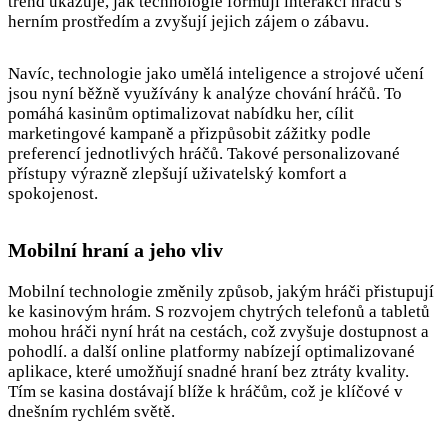
trend ukazuje, jak technologie formují interakci hráčů s
herním prostředím a zvyšují jejich zájem o zábavu.
Navíc, technologie jako umělá inteligence a strojové učení
jsou nyní běžně využívány k analýze chování hráčů. To
pomáhá kasinům optimalizovat nabídku her, cílit
marketingové kampaně a přizpůsobit zážitky podle
preferencí jednotlivých hráčů. Takové personalizované
přístupy výrazně zlepšují uživatelský komfort a
spokojenost.
Mobilní hraní a jeho vliv
Mobilní technologie změnily způsob, jakým hráči přistupují
ke kasinovým hrám. S rozvojem chytrých telefonů a tabletů
mohou hráči nyní hrát na cestách, což zvyšuje dostupnost a
pohodlí. a další online platformy nabízejí optimalizované
aplikace, které umožňují snadné hraní bez ztráty kvality.
Tím se kasina dostávají blíže k hráčům, což je klíčové v
dnešním rychlém světě.