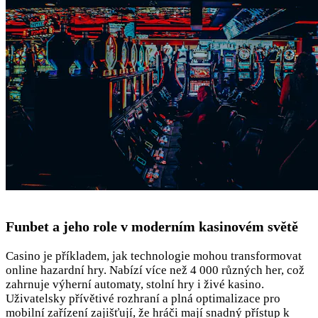
Funbet a jeho role v moderním kasinovém světě
Casino je příkladem, jak technologie mohou transformovat
online hazardní hry. Nabízí více než 4 000 různých her, což
zahrnuje výherní automaty, stolní hry i živé kasino.
Uživatelsky přívětivé rozhraní a plná optimalizace pro
mobilní zařízení zajišťují, že hráči mají snadný přístup k