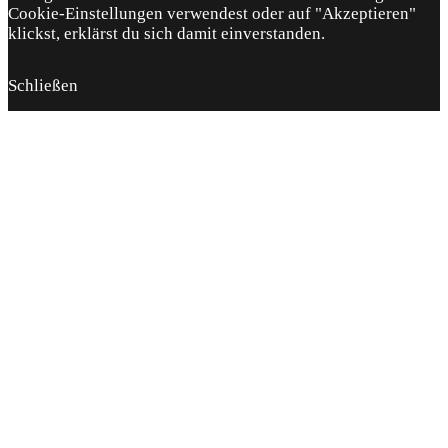
Cookie-Einstellungen verwendest oder auf "Akzeptieren"
klickst, erklärst du sich damit einverstanden.
Schließen