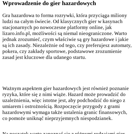
Wprowadzenie do gier hazardowych
Gra hazardowa to forma rozrywki, która przyciąga miliony
ludzi na całym świecie. Od klasycznych gier w kasynach
stacjonarnych po nowoczesne platformy online, jak
lizaro.info.pl
, możliwości są niemal nieograniczone. Warto
jednak zrozumieć, czym właściwie są gry hazardowe i jakie
są ich zasady. Niezależnie od tego, czy preferujesz automaty,
pokera, czy zakłady sportowe, podstawowe zrozumienie
zasad jest kluczowe dla udanego startu.
Ważnym aspektem gier hazardowych jest również poznanie
ryzyka, które się z nimi wiąże. Hazard może prowadzić do
uzależnienia, więc istotne jest, aby podchodzić do niego z
umiarem i ostrożnością. Rozpoczęcie przygody z grami
hazardowymi wymaga także ustalenia granic finansowych,
co pomoże uniknąć nieprzyjemnych niespodzianek.
Na początek warto zapoznać się z różnymi rodzajami gier,