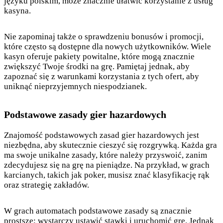
języku polskim, może znacznie ułatwić korzystanie z usług
kasyna.
Nie zapominaj także o sprawdzeniu bonusów i promocji,
które często są dostępne dla nowych użytkowników. Wiele
kasyn oferuje pakiety powitalne, które mogą znacznie
zwiększyć Twoje środki na grę. Pamiętaj jednak, aby
zapoznać się z warunkami korzystania z tych ofert, aby
uniknąć nieprzyjemnych niespodzianek.
Podstawowe zasady gier hazardowych
Znajomość podstawowych zasad gier hazardowych jest
niezbędna, aby skutecznie cieszyć się rozgrywką. Każda gra
ma swoje unikalne zasady, które należy przyswoić, zanim
zdecydujesz się na grę na pieniądze. Na przykład, w grach
karcianych, takich jak poker, musisz znać klasyfikację rąk
oraz strategię zakładów.
W grach automatach podstawowe zasady są znacznie
prostsze; wystarczy ustawić stawki i uruchomić grę. Jednak