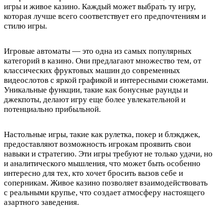
игры и живое казино. Каждый может выбрать ту игру,
которая лучше всего соответствует его предпочтениям и
стилю игры.
Игровые автоматы — это одна из самых популярных
категорий в казино. Они предлагают множество тем, от
классических фруктовых машин до современных
видеослотов с яркой графикой и интересными сюжетами.
Уникальные функции, такие как бонусные раунды и
джекпоты, делают игру еще более увлекательной и
потенциально прибыльной.
Настольные игры, такие как рулетка, покер и блэкджек,
предоставляют возможность игрокам проявить свои
навыки и стратегию. Эти игры требуют не только удачи, но
и аналитического мышления, что может быть особенно
интересно для тех, кто хочет бросить вызов себе и
соперникам. Живое казино позволяет взаимодействовать
с реальными крупье, что создает атмосферу настоящего
азартного заведения.