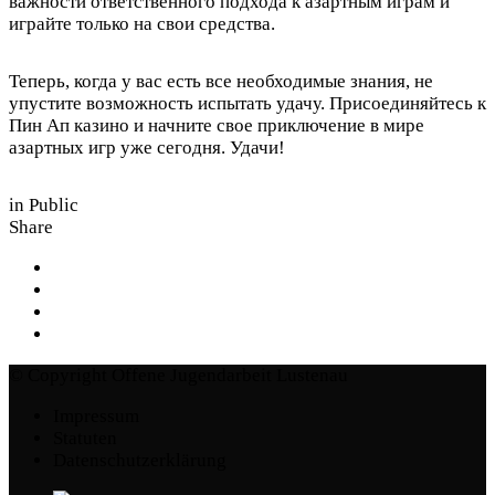
важности ответственного подхода к азартным играм и
играйте только на свои средства.
Теперь, когда у вас есть все необходимые знания, не
упустите возможность испытать удачу. Присоединяйтесь к
Пин Ап казино и начните свое приключение в мире
азартных игр уже сегодня. Удачи!
in
Public
Share
© Copyright Offene Jugendarbeit Lustenau
Impressum
Statuten
Datenschutzerklärung