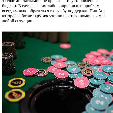
за своими ставками и не превышаете установленный
бюджет. В случае каких-либо вопросов или проблем
всегда можно обратиться в службу поддержки Пин Ап,
которая работает круглосуточно и готова помочь вам в
любой ситуации.