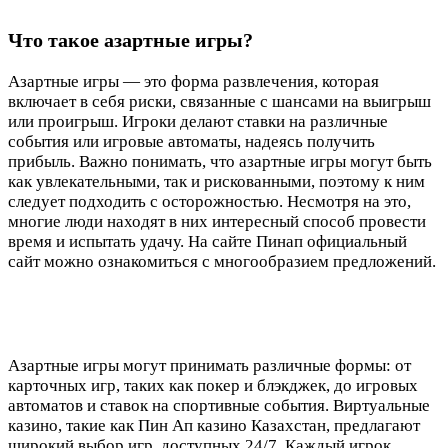
Что такое азартные игры?
Азартные игры — это форма развлечения, которая
включает в себя риски, связанные с шансами на выигрыш
или проигрыш. Игроки делают ставки на различные
события или игровые автоматы, надеясь получить
прибыль. Важно понимать, что азартные игры могут быть
как увлекательными, так и рискованными, поэтому к ним
следует подходить с осторожностью. Несмотря на это,
многие люди находят в них интересный способ провести
время и испытать удачу. На сайте
Пинап официальный
сайт
можно ознакомиться с многообразием предложений.
Азартные игры могут принимать различные формы: от
карточных игр, таких как покер и блэкджек, до игровых
автоматов и ставок на спортивные события. Виртуальные
казино, такие как Пин Ап казино Казахстан, предлагают
широкий выбор игр, доступных 24/7. Каждый игрок