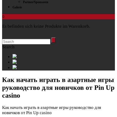
Partner/Sponsoren
Galerie
0
Es befinden sich keine Produkte im Warenkorb.
Search
Как начать играть в азартные игры
руководство для новичков от Pin Up
casino
Как начать играть в азартные игры руководство для
новичков от Pin Up casino