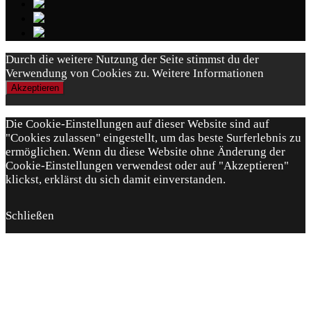
Durch die weitere Nutzung der Seite stimmst du der
Verwendung von Cookies zu.
Weitere Informationen
Akzeptieren
Die Cookie-Einstellungen auf dieser Website sind auf
"Cookies zulassen" eingestellt, um das beste Surferlebnis zu
ermöglichen. Wenn du diese Website ohne Änderung der
Cookie-Einstellungen verwendest oder auf "Akzeptieren"
klickst, erklärst du sich damit einverstanden.
Schließen