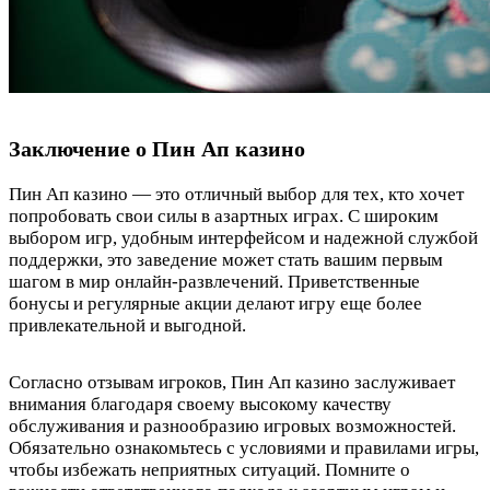
Заключение о Пин Ап казино
Пин Ап казино — это отличный выбор для тех, кто хочет
попробовать свои силы в азартных играх. С широким
выбором игр, удобным интерфейсом и надежной службой
поддержки, это заведение может стать вашим первым
шагом в мир онлайн-развлечений. Приветственные
бонусы и регулярные акции делают игру еще более
привлекательной и выгодной.
Согласно отзывам игроков, Пин Ап казино заслуживает
внимания благодаря своему высокому качеству
обслуживания и разнообразию игровых возможностей.
Обязательно ознакомьтесь с условиями и правилами игры,
чтобы избежать неприятных ситуаций. Помните о