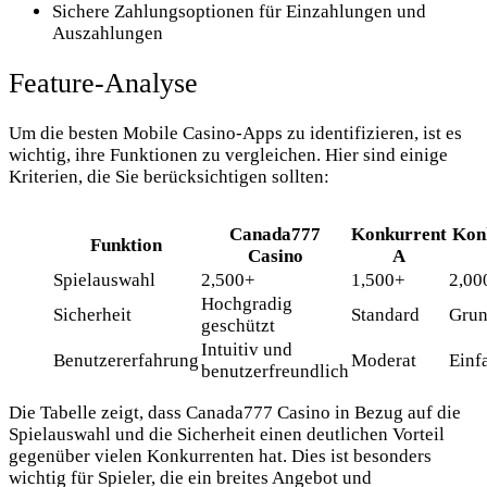
Sichere Zahlungsoptionen für Einzahlungen und
Auszahlungen
Feature-Analyse
Um die besten Mobile Casino-Apps zu identifizieren, ist es
wichtig, ihre Funktionen zu vergleichen. Hier sind einige
Kriterien, die Sie berücksichtigen sollten:
Canada777
Konkurrent
Kon
Funktion
Casino
A
Spielauswahl
2,500+
1,500+
2,00
Hochgradig
Sicherheit
Standard
Grun
geschützt
Intuitiv und
Benutzererfahrung
Moderat
Einf
benutzerfreundlich
Die Tabelle zeigt, dass Canada777 Casino in Bezug auf die
Spielauswahl und die Sicherheit einen deutlichen Vorteil
gegenüber vielen Konkurrenten hat. Dies ist besonders
wichtig für Spieler, die ein breites Angebot und