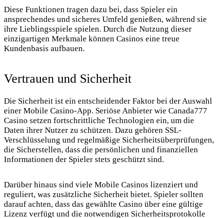
Diese Funktionen tragen dazu bei, dass Spieler ein
ansprechendes und sicheres Umfeld genießen, während sie
ihre Lieblingsspiele spielen. Durch die Nutzung dieser
einzigartigen Merkmale können Casinos eine treue
Kundenbasis aufbauen.
Vertrauen und Sicherheit
Die Sicherheit ist ein entscheidender Faktor bei der Auswahl
einer Mobile Casino-App. Seriöse Anbieter wie Canada777
Casino setzen fortschrittliche Technologien ein, um die
Daten ihrer Nutzer zu schützen. Dazu gehören SSL-
Verschlüsselung und regelmäßige Sicherheitsüberprüfungen,
die Sicherstellen, dass die persönlichen und finanziellen
Informationen der Spieler stets geschützt sind.
Darüber hinaus sind viele Mobile Casinos lizenziert und
reguliert, was zusätzliche Sicherheit bietet. Spieler sollten
darauf achten, dass das gewählte Casino über eine gültige
Lizenz verfügt und die notwendigen Sicherheitsprotokolle