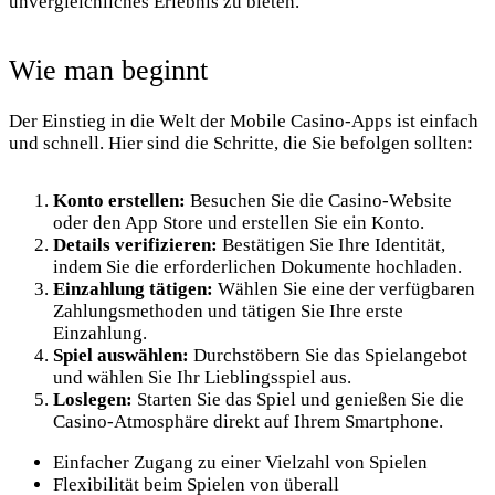
unvergleichliches Erlebnis zu bieten.
Wie man beginnt
Der Einstieg in die Welt der Mobile Casino-Apps ist einfach
und schnell. Hier sind die Schritte, die Sie befolgen sollten:
Konto erstellen:
Besuchen Sie die Casino-Website
oder den App Store und erstellen Sie ein Konto.
Details verifizieren:
Bestätigen Sie Ihre Identität,
indem Sie die erforderlichen Dokumente hochladen.
Einzahlung tätigen:
Wählen Sie eine der verfügbaren
Zahlungsmethoden und tätigen Sie Ihre erste
Einzahlung.
Spiel auswählen:
Durchstöbern Sie das Spielangebot
und wählen Sie Ihr Lieblingsspiel aus.
Loslegen:
Starten Sie das Spiel und genießen Sie die
Casino-Atmosphäre direkt auf Ihrem Smartphone.
Einfacher Zugang zu einer Vielzahl von Spielen
Flexibilität beim Spielen von überall