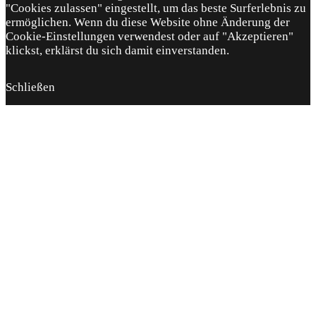
"Cookies zulassen" eingestellt, um das beste Surferlebnis zu
ermöglichen. Wenn du diese Website ohne Änderung der
Cookie-Einstellungen verwendest oder auf "Akzeptieren"
klickst, erklärst du sich damit einverstanden.
Schließen