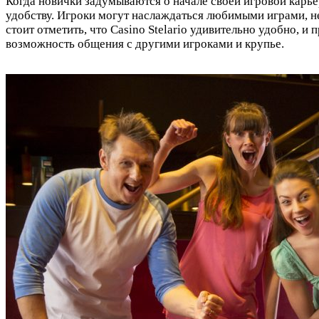
Когда новички задумываются о начале своей игровой карье
удобству. Игроки могут наслаждаться любимыми играми, не 
стоит отметить, что
Casino Stelario
удивительно удобно, и п
возможность общения с другими игроками и крупье.