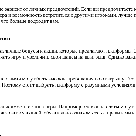
о зависит от личных предпочтений. Если вы предпочитаете 
ра и возможность встретиться с другими игроками, лучше п
, что больше подходит вам.
азии
различные бонусы и акции, которые предлагают платформы. 
ать игру и увеличить свои шансы на выигрыш. Однако важно
е с ними могут быть высокие требования по отыгрышу. Это з
Поэтому стоит выбрать платформу с разумными условиями, ч
 зависимости от типа игры. Например, ставки на слоты могу
ользоваться акцией, обязательно ознакомьтесь с правилами 
ы