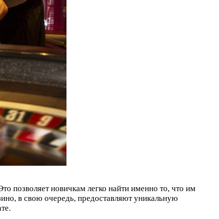
Это позволяет новичкам легко найти именно то, что им
зино, в свою очередь, предоставляют уникальную
те.