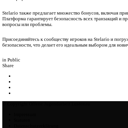
Stelario также предлагает множество бонусов, включая пр
Платформа гарантирует безопасность всех транзакций и пр
вопросы или проблемы.
Присоединяйтесь к сообществу игроков на Stelario и погр
безопасности, что делает его идеальным выбором для нови
in
Public
Share
© Copyright Offene Jugendarbeit Lustenau
Impressum
Statuten
Datenschutzerklärung