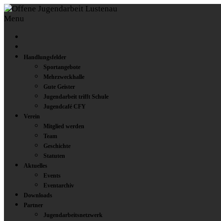
Menu
Handlungsfelder
Sportangebote
Mehrzweckhalle
Gute Geister
Jugendarbeit trifft Schule
Jugendcafé CFY
Verein
Mitglied werden
Team
Geschichte
Statuten
Aktuelles
Events
Eventarchiv
Downloads
Partner
Jugendarbeitsnetzwerk