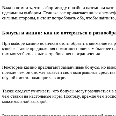
Важно помнить, что выбор между онлайн и наземным казин
идеальным выбором. Если же вас привлекает живая атмосфе
сильные стороны, и стоит попробовать оба, чтобы найти то
Бонусы и акции: как не потеряться в разнообр
При выборе казино новичкам стоит обратить внимание на 
кэшбэк. Такие предложения помогают новичкам быстрее нач
них могут быть скрытые требования и ограничения.
Некоторые казино предлагают заманчивые бонусы, но вмест
прежде чем он сможет вывести свои выигрышные средства. 
обузой вместо помощника в игре.
Также следует учитывать, что бонусы могут различаться в
чем ставки на настольные игры. Поэтому, прежде чем восп
максимальной выгодой.
Знание игровых правил: основа успешной игр