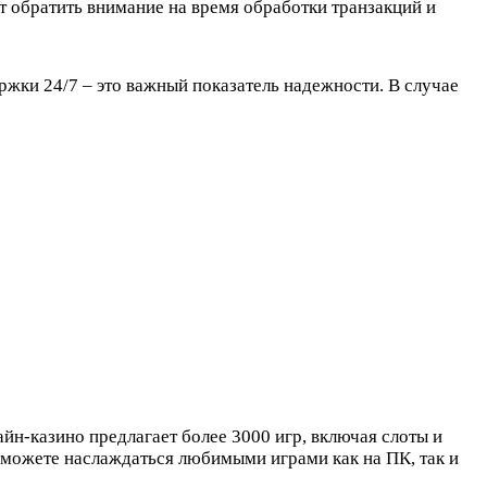
т обратить внимание на время обработки транзакций и
ржки 24/7 – это важный показатель надежности. В случае
айн-казино предлагает более 3000 игр, включая слоты и
сможете наслаждаться любимыми играми как на ПК, так и