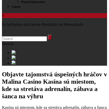
Partner/Sponsoren
Galerie
0
Es befinden sich keine Produkte im Warenkorb.
Search
Objavte tajomstvá úspešných hráčov v
Malina Casino Kasína sú miestom,
kde sa stretáva adrenalín, zábava a
šanca na výhru
Kasína sú miestom, kde sa stretáva adrenalín, zábava a šanca