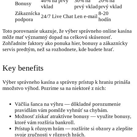
40% na prvý
30% na
20% na
Bonusy
vklad
prvý vklad
prvý vklad
Zákaznícka
8-20
24/7 Live Chat
Len e-mail
podpora
hodín
Toto porovnanie ukazuje, že výber správneho online kasína
môže mať významný dopad na celkovú skúsenosť.
Zohľadnite faktory ako ponuka hier, bonusy a zákaznícky
servis predtým, než sa rozhodnete, kde budete hrať.
Key benefits
Výber správneho kasína a správny prístup k hraniu prináša
množstvo výhod. Pozrime sa na niektoré z nich:
Väčšia šanca na výhru — dôkladné porozumenie
pravidlám vám pomôže vyhnúť sa chybám.
Možnosť získať atraktívne bonusy — využite bonusy,
ktoré vám rozšíria bankroll.
Prístup k rôznym hrám — rozšírite si obzory a zlepšite
svoje zručnosti v rôznych hrách.