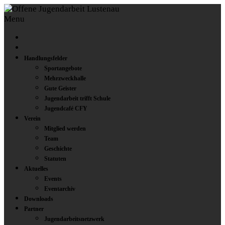
Menu
Handlungsfelder
Sportangebote
Mehrzweckhalle
Gute Geister
Jugendarbeit trifft Schule
Jugendcafé CFY
Verein
Mitglied werden
Team
Geschichte
Statuten
Aktuelles
Events
Eventarchiv
Downloads
Partner
Jugendarbeitsnetzwerk