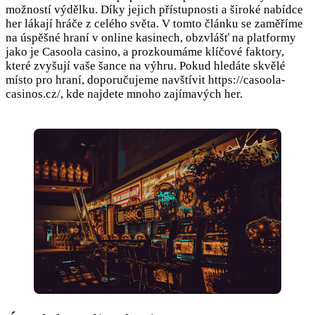
možností výdělku. Díky jejich přístupnosti a široké nabídce
her lákají hráče z celého světa. V tomto článku se zaměříme
na úspěšné hraní v online kasinech, obzvlášť na platformy
jako je Casoola casino, a prozkoumáme klíčové faktory,
které zvyšují vaše šance na výhru. Pokud hledáte skvělé
místo pro hraní, doporučujeme navštívit
https://casoola-
casinos.cz/
, kde najdete mnoho zajímavých her.