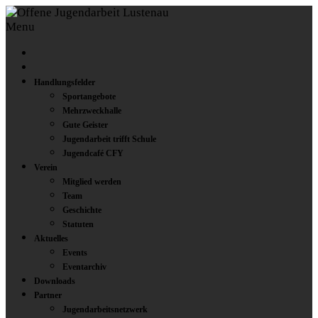
Menu
Handlungsfelder
Sportangebote
Mehrzweckhalle
Gute Geister
Jugendarbeit trifft Schule
Jugendcafé CFY
Verein
Mitglied werden
Team
Geschichte
Statuten
Aktuelles
Events
Eventarchiv
Downloads
Partner
Jugendarbeitsnetzwerk