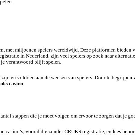
spelen.
, met miljoenen spelers wereldwijd. Deze platformen bieden ve
stratie in Nederland, zijn veel spelers op zoek naar alternatiev
 je verantwoord blijft spelen.
r zijn en voldoen aan de wensen van spelers. Door te begrijpen 
uks casino
.
 aantal stappen die je moet volgen om ervoor te zorgen dat je go
e casino’s, vooral die zonder CRUKS registratie, en lees beoor