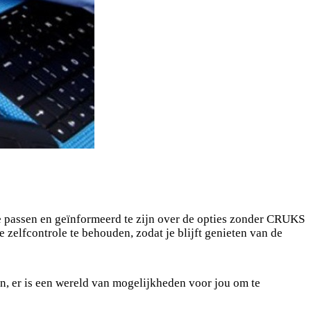
 te passen en geïnformeerd te zijn over de opties zonder CRUKS
e zelfcontrole te behouden, zodat je blijft genieten van de
len, er is een wereld van mogelijkheden voor jou om te