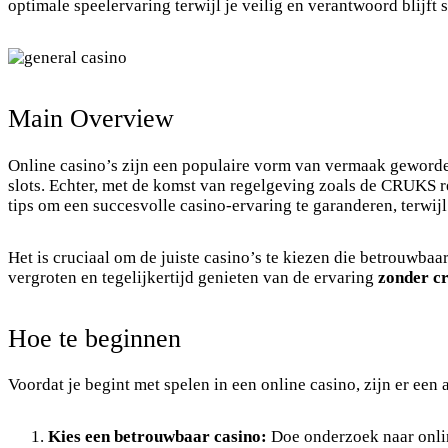
optimale speelervaring terwijl je veilig en verantwoord blijft 
Main Overview
Online casino’s zijn een populaire vorm van vermaak geworden
slots. Echter, met de komst van regelgeving zoals de CRUKS regi
tips om een succesvolle casino-ervaring te garanderen, terwijl
Het is cruciaal om de juiste casino’s te kiezen die betrouwbaa
vergroten en tegelijkertijd genieten van de ervaring
zonder cr
Hoe te beginnen
Voordat je begint met spelen in een online casino, zijn er een
Kies een betrouwbaar casino:
Doe onderzoek naar onlin