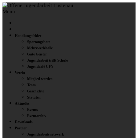
Menu
Handlungsfelder
Sportangebote
Mehrzweckhalle
Gute Geister
Jugendarbeit trifft Schule
Jugendcafé CFY
Verein
Mitglied werden
Team
Geschichte
Statuten
Aktuelles
Events
Eventarchiv
Downloads
Partner
Jugendarbeitsnetzwerk