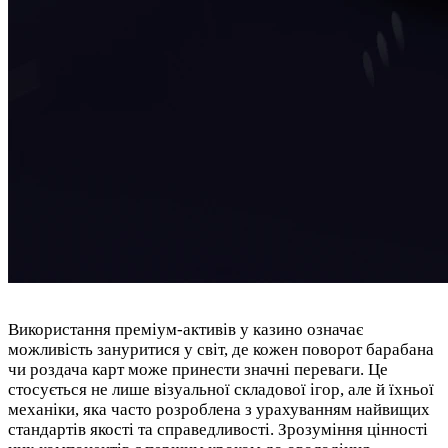
Використання преміум-активів у казино означає
можливість зануритися у світ, де кожен поворот барабана
чи роздача карт може принести значні переваги. Це
стосується не лише візуальної складової ігор, але й їхньої
механіки, яка часто розроблена з урахуванням найвищих
стандартів якості та справедливості. Зрозуміння цінності