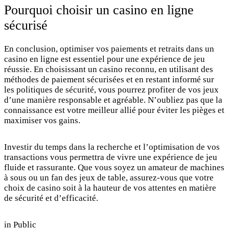
Pourquoi choisir un casino en ligne
sécurisé
En conclusion, optimiser vos paiements et retraits dans un
casino en ligne est essentiel pour une expérience de jeu
réussie. En choisissant un casino reconnu, en utilisant des
méthodes de paiement sécurisées et en restant informé sur
les politiques de sécurité, vous pourrez profiter de vos jeux
d’une manière responsable et agréable. N’oubliez pas que la
connaissance est votre meilleur allié pour éviter les pièges et
maximiser vos gains.
Investir du temps dans la recherche et l’optimisation de vos
transactions vous permettra de vivre une expérience de jeu
fluide et rassurante. Que vous soyez un amateur de machines
à sous ou un fan des jeux de table, assurez-vous que votre
choix de casino soit à la hauteur de vos attentes en matière
de sécurité et d’efficacité.
in
Public