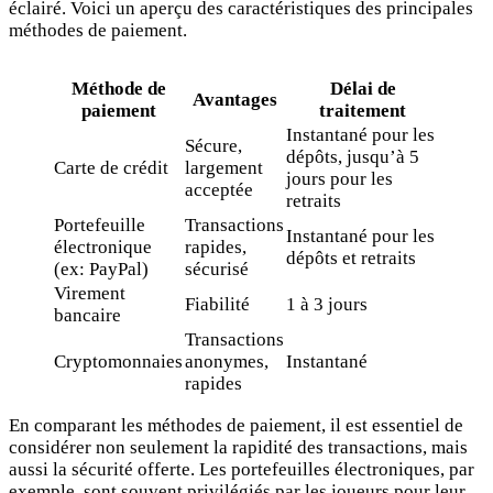
éclairé. Voici un aperçu des caractéristiques des principales
méthodes de paiement.
Méthode de
Délai de
Avantages
paiement
traitement
Instantané pour les
Sécure,
dépôts, jusqu’à 5
Carte de crédit
largement
jours pour les
acceptée
retraits
Portefeuille
Transactions
Instantané pour les
électronique
rapides,
dépôts et retraits
(ex: PayPal)
sécurisé
Virement
Fiabilité
1 à 3 jours
bancaire
Transactions
Cryptomonnaies
anonymes,
Instantané
rapides
En comparant les méthodes de paiement, il est essentiel de
considérer non seulement la rapidité des transactions, mais
aussi la sécurité offerte. Les portefeuilles électroniques, par
exemple, sont souvent privilégiés par les joueurs pour leur