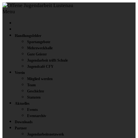
Menu
Handlungsfelder
Sportangebote
Mehrzweckhalle
Gute Geister
Jugendarbeit trifft Schule
Jugendcafé CFY
Verein
Mitglied werden
Team
Geschichte
Statuten
Aktuelles
Events
Eventarchiv
Downloads
Partner
Jugendarbeitsnetzwerk