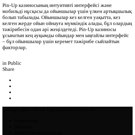
Pin-Up казиносының интуитивті интерфейсі және
мобильді нұсқасы да ойыншылар үшін үлкен артықшылық
болып табылады. Ойыншылар кез келген уақытта, кез
келген жерде ойын ойнауға мүмкіндік алады, бұл олардың
тәжірибесін одан әрі жеңілдетеді. Pin-Up казиносы
ұсынатын кең ауқымды ойындар мен ыңғайлы интерфейс
– бұл ойыншылар үшін керемет тәжірибе сыйлайтын
факторлар.
in
Public
Share
© Copyright Offene Jugendarbeit Lustenau
Impressum
Statuten
Datenschutzerklärung