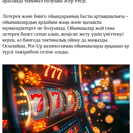
арасында танымал болуына әсер етеді.
Лотерея және бинго ойындарының басты артықшылығы –
ойыншылардың әрдайым жаңа және қызықты
мүмкіндіктерге ие болуында. Ойыншылар жай ғана
лотерея билет сатып алып, жеңіске жету үшін үміттенуі
керек, ал бингода тактикалық ойнау да маңызды.
Осылайша, Pin-Up казиносының ойыншылары әрқашан әр
түрлі тәжірибені сезіне алады.