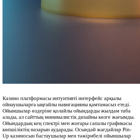
Казино платформасы интуитивті интерфейс арқылы
ойнаушыларға ыңғайлы навигацияны қамтамасыз етеді.
Ойыншылар өздеріне қолайлы ойындарды жылдам таба
алады, ал сайттың минималистік дизайны көзге жағымды.
Ойындардың кең спектрі мен жоғары сапалы графикасы
көпшіліктің назарын аударады. Осындай жағдайлар Pin-
Up казиносын бастаушылар мен тәжірибелі ойыншылар