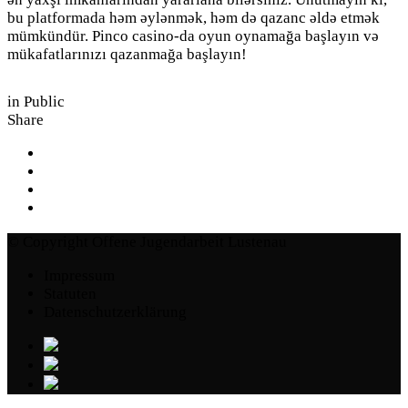
bu platformada həm əylənmək, həm də qazanc əldə etmək
mümkündür. Pinco casino-da oyun oynamağa başlayın və
mükafatlarınızı qazanmağa başlayın!
in
Public
Share
© Copyright Offene Jugendarbeit Lustenau
Impressum
Statuten
Datenschutzerklärung