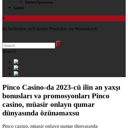
Partner/Sponsoren
Galerie
0
Es befinden sich keine Produkte im Warenkorb.
Search
Pinco Casino-da 2023-cü ilin ən yaxşı
bonusları və promosyonları Pinco
casino, müasir onlayn qumar
dünyasında özünəməxsu
Pinco casino, müasir onlayn qumar dünyasında