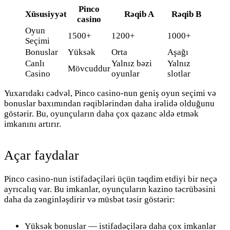
Pinco
Xüsusiyyət
Rəqib A
Rəqib B
casino
Oyun
1500+
1200+
1000+
Seçimi
Bonuslar
Yüksək
Orta
Aşağı
Canlı
Yalnız bəzi
Yalnız
Mövcuddur
Casino
oyunlar
slotlar
Yuxarıdakı cədvəl, Pinco casino-nun geniş oyun seçimi və
bonuslar baxımından rəqiblərindən daha irəlidə olduğunu
göstərir. Bu, oyunçuların daha çox qazanc əldə etmək
imkanını artırır.
Açar faydalar
Pinco casino-nun istifadəçiləri üçün təqdim etdiyi bir neçə
ayrıcalıq var. Bu imkanlar, oyunçuların kazino təcrübəsini
daha da zənginləşdirir və müsbət təsir göstərir:
Yüksək bonuslar — istifadəçilərə daha çox imkanlar