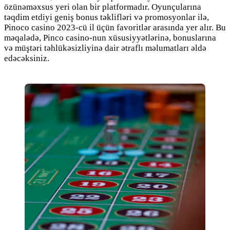
özünəməxsus yeri olan bir platformadır. Oyunçularına
təqdim etdiyi geniş bonus təklifləri və promosyonlar ilə,
Pinoco
casino 2023-cü il üçün favoritlər arasında yer alır. Bu
məqalədə, Pinco casino-nun xüsusiyyətlərinə, bonuslarına
və müştəri təhlükəsizliyinə dair ətraflı məlumatları əldə
edəcəksiniz.