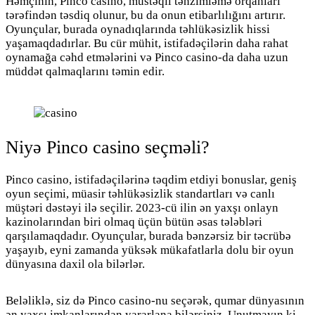
Həmçinin, Pinco casino, müstəqil tənzimləmə orqanları
tərəfindən təsdiq olunur, bu da onun etibarlılığını artırır.
Oyunçular, burada oynadıqlarında təhlükəsizlik hissi
yaşamaqdadırlar. Bu cür mühit, istifadəçilərin daha rahat
oynamağa cəhd etmələrini və Pinco casino-da daha uzun
müddət qalmaqlarını təmin edir.
Niyə Pinco casino seçməli?
Pinco casino, istifadəçilərinə təqdim etdiyi bonuslar, geniş
oyun seçimi, müasir təhlükəsizlik standartları və canlı
müştəri dəstəyi ilə seçilir. 2023-cü ilin ən yaxşı onlayn
kazinolarından biri olmaq üçün bütün əsas tələbləri
qarşılamaqdadır. Oyunçular, burada bənzərsiz bir təcrübə
yaşayıb, eyni zamanda yüksək mükafatlarla dolu bir oyun
dünyasına daxil ola bilərlər.
Beləliklə, siz də Pinco casino-nu seçərək, qumar dünyasının
ən yaxşı imkanlarından yararlana bilərsiniz. Unutmayın ki,