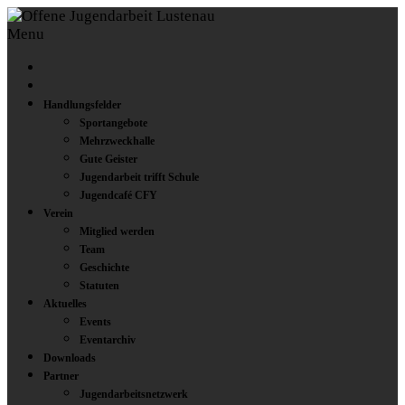
Menu
Handlungsfelder
Sportangebote
Mehrzweckhalle
Gute Geister
Jugendarbeit trifft Schule
Jugendcafé CFY
Verein
Mitglied werden
Team
Geschichte
Statuten
Aktuelles
Events
Eventarchiv
Downloads
Partner
Jugendarbeitsnetzwerk