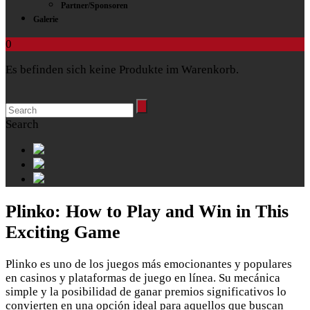
Partner/Sponsoren
Galerie
0
Es befinden sich keine Produkte im Warenkorb.
Search
Plinko: How to Play and Win in This
Exciting Game
Plinko es uno de los juegos más emocionantes y populares
en casinos y plataformas de juego en línea. Su mecánica
simple y la posibilidad de ganar premios significativos lo
convierten en una opción ideal para aquellos que buscan