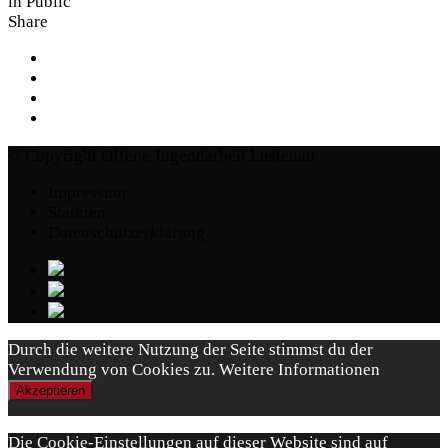
in
Public
Share
© Copyright Offene Jugendarbeit Lustenau
Impressum
Statuten
Datenschutzerklärung
Durch die weitere Nutzung der Seite stimmst du der
Verwendung von Cookies zu.
Weitere Informationen
Akzeptieren
Die Cookie-Einstellungen auf dieser Website sind auf