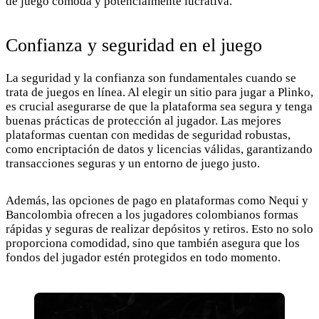
de juego cómoda y potencialmente lucrativa.
Confianza y seguridad en el juego
La seguridad y la confianza son fundamentales cuando se
trata de juegos en línea. Al elegir un sitio para jugar a Plinko,
es crucial asegurarse de que la plataforma sea segura y tenga
buenas prácticas de protección al jugador. Las mejores
plataformas cuentan con medidas de seguridad robustas,
como encriptación de datos y licencias válidas, garantizando
transacciones seguras y un entorno de juego justo.
Además, las opciones de pago en plataformas como Nequi y
Bancolombia ofrecen a los jugadores colombianos formas
rápidas y seguras de realizar depósitos y retiros. Esto no solo
proporciona comodidad, sino que también asegura que los
fondos del jugador estén protegidos en todo momento.