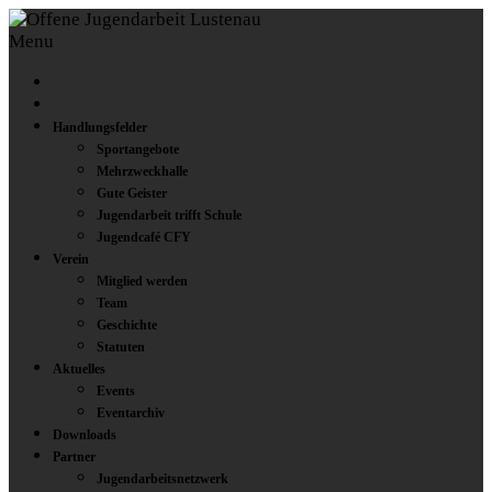
Menu
Handlungsfelder
Sportangebote
Mehrzweckhalle
Gute Geister
Jugendarbeit trifft Schule
Jugendcafé CFY
Verein
Mitglied werden
Team
Geschichte
Statuten
Aktuelles
Events
Eventarchiv
Downloads
Partner
Jugendarbeitsnetzwerk