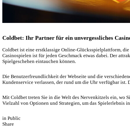
Coldbet: Ihr Partner für ein unvergessliches Casin
Coldbet ist eine erstklassige Online-Glücksspielplattform, di
Casinospielen ist für jeden Geschmack etwas dabei. Der attrak
Spielgeschehen eintauchen können.
Die Benutzerfreundlichkeit der Webseite und die verschieden
Kundenservice verlassen, der rund um die Uhr verfügbar ist. D
Mit Coldbet treten Sie in die Welt des Nervenkitzels ein, wo S
Vielzahl von Optionen und Strategien, um das Spielerlebnis in
in
Public
Share