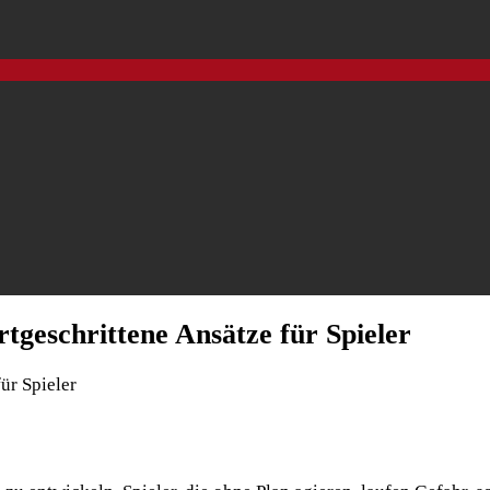
rtgeschrittene Ansätze für Spieler
ür Spieler