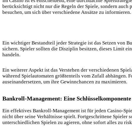
Im Casino ist es entscheidend, eine durchdachte Spielstrategie
berücksichtigt nicht nur die Regeln der Spiele, sondern auc
besuchen, um sich über verschiedene Ansätze zu informieren. S
Ein wichtiger Bestandteil jeder Strategie ist das Setzen von 
sichern. Spieler sollten die Disziplin besitzen, dieses Limit
handeln.
Ein weiterer Aspekt ist das Verstehen der verschiedenen Spie
während Spielautomaten größtenteils vom Zufall abhängen. Fort
auseinandersetzen, um ihre Gewinnchancen zu maximieren.
Bankroll-Management: Eine Schlüsselkomponente
Ein effektives Bankroll-Management ist für jeden Casino-Spiel
nicht über seine Verhältnisse spielt. Fortgeschrittene Spieler
unterschiedlichen Spielen zu agieren, ohne sofort alles zu risk