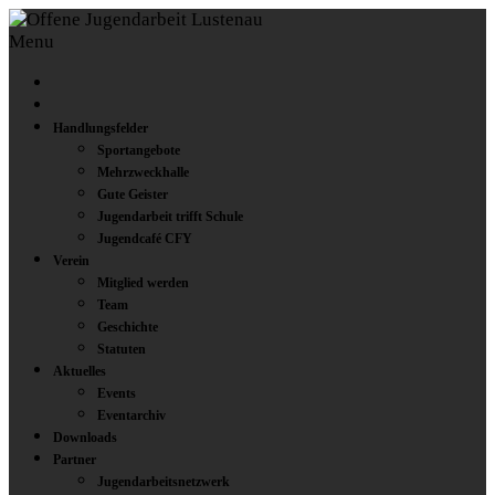
Menu
Handlungsfelder
Sportangebote
Mehrzweckhalle
Gute Geister
Jugendarbeit trifft Schule
Jugendcafé CFY
Verein
Mitglied werden
Team
Geschichte
Statuten
Aktuelles
Events
Eventarchiv
Downloads
Partner
Jugendarbeitsnetzwerk