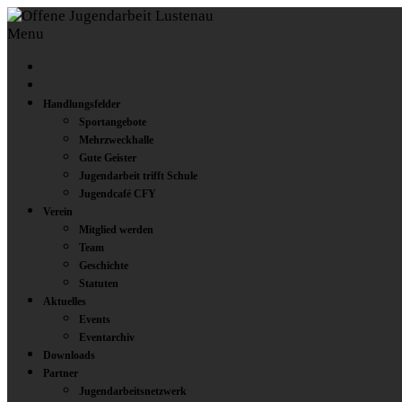
Menu
Handlungsfelder
Sportangebote
Mehrzweckhalle
Gute Geister
Jugendarbeit trifft Schule
Jugendcafé CFY
Verein
Mitglied werden
Team
Geschichte
Statuten
Aktuelles
Events
Eventarchiv
Downloads
Partner
Jugendarbeitsnetzwerk