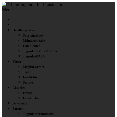
Menu
Handlungsfelder
Sportangebote
Mehrzweckhalle
Gute Geister
Jugendarbeit trifft Schule
Jugendcafé CFY
Verein
Mitglied werden
Team
Geschichte
Statuten
Aktuelles
Events
Eventarchiv
Downloads
Partner
Jugendarbeitsnetzwerk