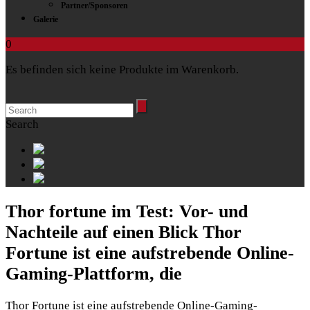
Partner/Sponsoren
Galerie
0
Es befinden sich keine Produkte im Warenkorb.
Search
Thor fortune im Test: Vor- und
Nachteile auf einen Blick Thor
Fortune ist eine aufstrebende Online-
Gaming-Plattform, die
Thor Fortune ist eine aufstrebende Online-Gaming-