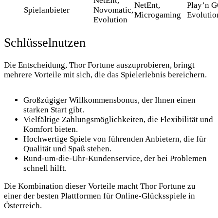
NetEnt,
NetEnt,
Play’n G
Spielanbieter
Novomatic,
Microgaming
Evolutio
Evolution
Schlüsselnutzen
Die Entscheidung, Thor Fortune auszuprobieren, bringt
mehrere Vorteile mit sich, die das Spielerlebnis bereichern.
Großzügiger Willkommensbonus, der Ihnen einen
starken Start gibt.
Vielfältige Zahlungsmöglichkeiten, die Flexibilität und
Komfort bieten.
Hochwertige Spiele von führenden Anbietern, die für
Qualität und Spaß stehen.
Rund-um-die-Uhr-Kundenservice, der bei Problemen
schnell hilft.
Die Kombination dieser Vorteile macht Thor Fortune zu
einer der besten Plattformen für Online-Glücksspiele in
Österreich.