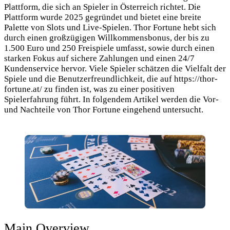
Plattform, die sich an Spieler in Österreich richtet. Die
Plattform wurde 2025 gegründet und bietet eine breite
Palette von Slots und Live-Spielen. Thor Fortune hebt sich
durch einen großzügigen Willkommensbonus, der bis zu
1.500 Euro und 250 Freispiele umfasst, sowie durch einen
starken Fokus auf sichere Zahlungen und einen 24/7
Kundenservice hervor. Viele Spieler schätzen die Vielfalt der
Spiele und die Benutzerfreundlichkeit, die auf
https://thor-
fortune.at/
zu finden ist, was zu einer positiven
Spielerfahrung führt. In folgendem Artikel werden die Vor-
und Nachteile von Thor Fortune eingehend untersucht.
Main Overview