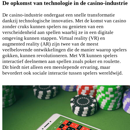
De opkomst van technologie in de casino-industrie
De casino-industrie ondergaat een snelle transformatie
dankzij technologische innovaties. Met de komst van
casino
zonder cruks
kunnen spelers nu genieten van een
verscheidenheid aan spellen waarbij ze in een digitale
omgeving kunnen stappen. Virtual reality (VR) en
augmented reality (AR) zijn twee van de meest
veelbelovende ontwikkelingen die de manier waarop spelers
gokken, kunnen revolutioneren. Met VR kunnen spelers
interactief deelnemen aan spellen zoals poker en roulette.
Dit biedt niet alleen een meeslepende ervaring, maar
bevordert ook sociale interactie tussen spelers wereldwijd.