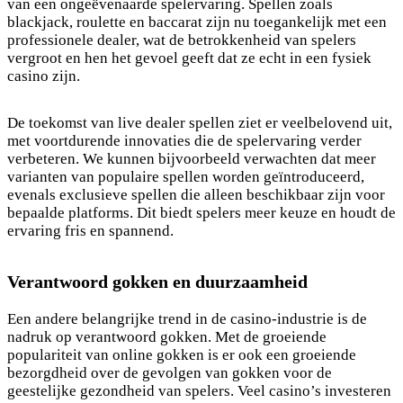
van een ongeëvenaarde spelervaring. Spellen zoals
blackjack, roulette en baccarat zijn nu toegankelijk met een
professionele dealer, wat de betrokkenheid van spelers
vergroot en hen het gevoel geeft dat ze echt in een fysiek
casino zijn.
De toekomst van live dealer spellen ziet er veelbelovend uit,
met voortdurende innovaties die de spelervaring verder
verbeteren. We kunnen bijvoorbeeld verwachten dat meer
varianten van populaire spellen worden geïntroduceerd,
evenals exclusieve spellen die alleen beschikbaar zijn voor
bepaalde platforms. Dit biedt spelers meer keuze en houdt de
ervaring fris en spannend.
Verantwoord gokken en duurzaamheid
Een andere belangrijke trend in de casino-industrie is de
nadruk op verantwoord gokken. Met de groeiende
populariteit van online gokken is er ook een groeiende
bezorgdheid over de gevolgen van gokken voor de
geestelijke gezondheid van spelers. Veel casino’s investeren