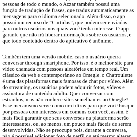
pessoas de todo o mundo, o Azzar também possui uma
função de tradução de frases, que traduz automaticamente as
mensagens para o idioma selecionado. Além disso, o app
possui um recurso de “Curtidas”, que podem ser enviadas
para outros usuários nos quais você tenha interesse. O app
garante que não irá liberar informações sobre os usuários, e
que todo conteúdo dentro do aplicativo é anônimo.
Também tem uma versão mobile, caso o usuário queira
conversar through smartphone. Por isso, é o melhor site para
vídeo chamada com pessoas aleatórias em tempo real. Um
clássico da web e contemporâneo ao Omegle, o Chatroulette
é uma das plataformas mais famosas de chat por vídeo. Além
do streaming, os usuários podem adquirir fotos, vídeos e
assinatura de conteúdo adulto. Quer conversar com
estranhos, mas não conhece sites semelhantes ao Omegle?
Esse mecanismo serve como um filtros para que você busque
por pessoas com interesses em comuns com você, assim, é
mais fácil garantir que seus conversas na plataforma serão
interessantes, ou, ao menos, um pouco mais fáceis de serem
desenvolvidas. Não se preocupe pois, durante a conversa,
não é possível adicionar foto de perfil ou até mesmo alterar