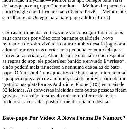
moderação TinyChat — Melhor site tipo Omegle para salas
de bate-papo em grupo Chatrandom — Melhor site parecido
com Omegle com filtro por país Câmera Privê — Melhor site
semelhante ao Omegle para bate-papo adulto (Top 1)
Com as ferramentas certas, você vai conseguir falar com os
seus contatos por vídeo com bastante qualidade. Novo
recreation de sobrevivência contra zumbis desafia jogador a
administrar recursos e criar uma pequena comunidade para
enfrentar as criaturas. Além disso, se o usuário não respeitar
as regras do app, ele poderá ser banido e enviado à “Prisão”,
e não poderá mais ter acesso a nenhuma das salas de bate-
papo. O AntiLand é um aplicativo de bate-papo internacional
e paquera que, além de anônimo, está disponível para obtain
gratuito nas plataformas Android e iPhone (iOS) em mais de
32 idiomas. As conversas iniciadas com outras pessoas ficam
gravadas do balão localizado no canto inferior da tela, e
podem ser acessadas posteriormente, quando desejar.
Bate-papo Por Vídeo: A Nova Forma De Namoro?