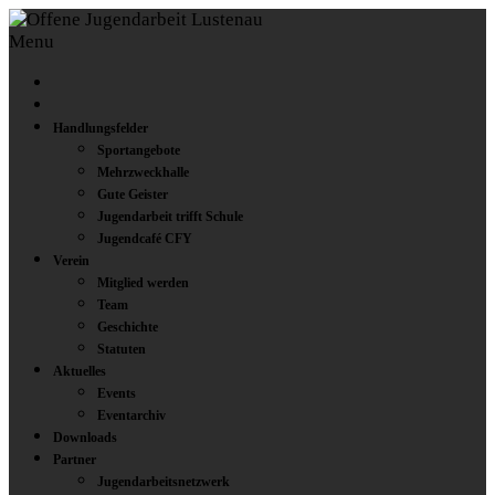
Menu
Handlungsfelder
Sportangebote
Mehrzweckhalle
Gute Geister
Jugendarbeit trifft Schule
Jugendcafé CFY
Verein
Mitglied werden
Team
Geschichte
Statuten
Aktuelles
Events
Eventarchiv
Downloads
Partner
Jugendarbeitsnetzwerk